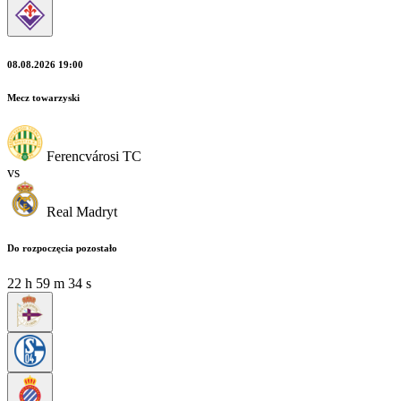
08.08.2026 19:00
Mecz towarzyski
Ferencvárosi TC
vs
Real Madryt
Do rozpoczęcia pozostało
22
h
59
m
34
s