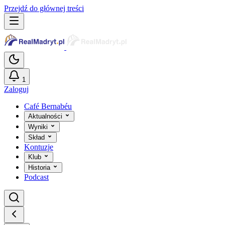
Przejdź do głównej treści
1
Zaloguj
Café Bernabéu
Aktualności
Wyniki
Skład
Kontuzje
Klub
Historia
Podcast