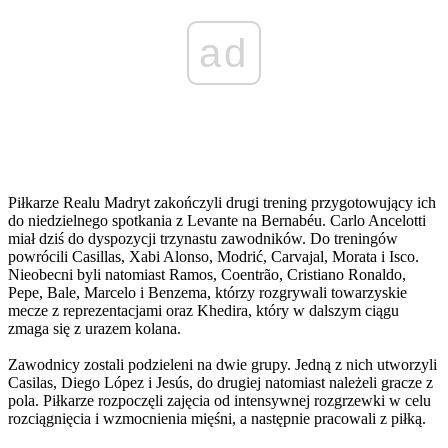
ad
Piłkarze Realu Madryt zakończyli drugi trening przygotowujący ich
do niedzielnego spotkania z Levante na Bernabéu. Carlo Ancelotti
miał dziś do dyspozycji trzynastu zawodników. Do treningów
powrócili Casillas, Xabi Alonso, Modrić, Carvajal, Morata i Isco.
Nieobecni byli natomiast Ramos, Coentrão, Cristiano Ronaldo,
Pepe, Bale, Marcelo i Benzema, którzy rozgrywali towarzyskie
mecze z reprezentacjami oraz Khedira, który w dalszym ciągu
zmaga się z urazem kolana.
Zawodnicy zostali podzieleni na dwie grupy. Jedną z nich utworzyli
Casilas, Diego López i Jesús, do drugiej natomiast należeli gracze z
pola. Piłkarze rozpoczęli zajęcia od intensywnej rozgrzewki w celu
rozciągnięcia i wzmocnienia mięśni, a następnie pracowali z piłką.