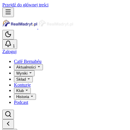
Przejdź do głównej treści
1
Zaloguj
Café Bernabéu
Aktualności
Wyniki
Skład
Kontuzje
Klub
Historia
Podcast