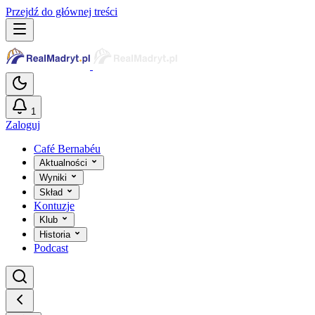
Przejdź do głównej treści
1
Zaloguj
Café Bernabéu
Aktualności
Wyniki
Skład
Kontuzje
Klub
Historia
Podcast