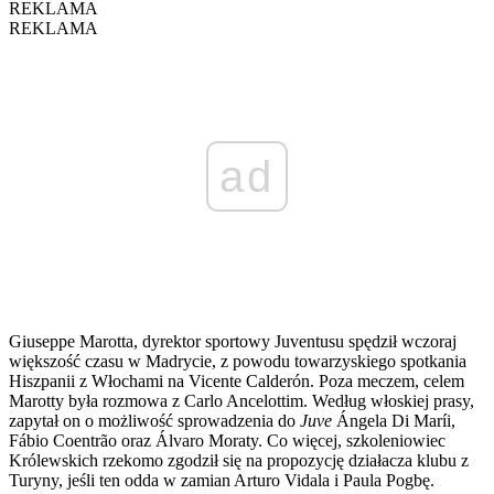
REKLAMA
REKLAMA
ad
Giuseppe Marotta, dyrektor sportowy Juventusu spędził wczoraj
większość czasu w Madrycie, z powodu towarzyskiego spotkania
Hiszpanii z Włochami na Vicente Calderón. Poza meczem, celem
Marotty była rozmowa z Carlo Ancelottim. Według włoskiej prasy,
zapytał on o możliwość sprowadzenia do
Juve
Ángela Di Maríi,
Fábio Coentrão oraz Álvaro Moraty. Co więcej, szkoleniowiec
Królewskich rzekomo zgodził się na propozycję działacza klubu z
Turyny, jeśli ten odda w zamian Arturo Vidala i Paula Pogbę.