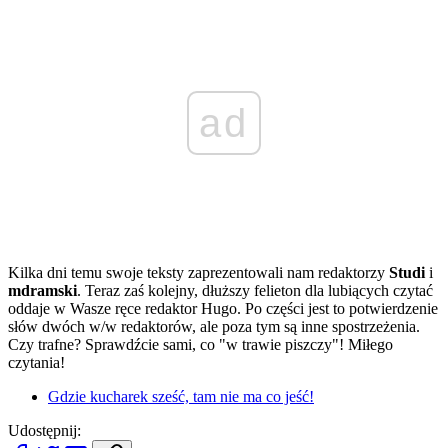
ad
Kilka dni temu swoje teksty zaprezentowali nam redaktorzy
Studi
i
mdramski
. Teraz zaś kolejny, dłuższy felieton dla lubiących czytać
oddaje w Wasze ręce redaktor Hugo. Po części jest to potwierdzenie
słów dwóch w/w redaktorów, ale poza tym są inne spostrzeżenia.
Czy trafne? Sprawdźcie sami, co "w trawie piszczy"! Miłego
czytania!
Gdzie kucharek sześć, tam nie ma co jeść!
Udostępnij: