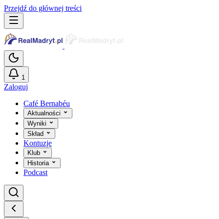
Przejdź do głównej treści
1
Zaloguj
Café Bernabéu
Aktualności
Wyniki
Skład
Kontuzje
Klub
Historia
Podcast