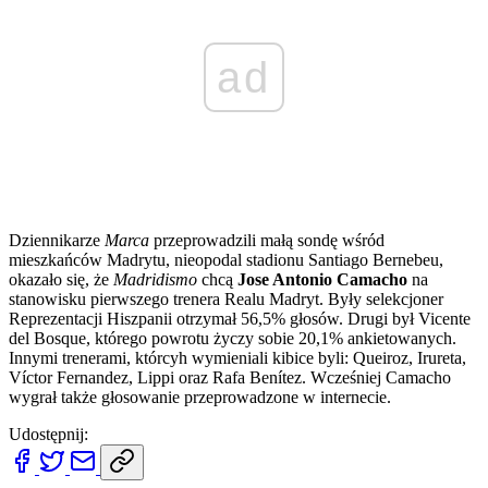
ad
Dziennikarze
Marca
przeprowadzili małą sondę wśród
mieszkańców Madrytu, nieopodal stadionu Santiago Bernebeu,
okazało się, że
Madridismo
chcą
Jose Antonio Camacho
na
stanowisku pierwszego trenera Realu Madryt. Były selekcjoner
Reprezentacji Hiszpanii otrzymał 56,5% głosów. Drugi był Vicente
del Bosque, którego powrotu życzy sobie 20,1% ankietowanych.
Innymi trenerami, którcyh wymieniali kibice byli: Queiroz, Irureta,
Víctor Fernandez, Lippi oraz Rafa Benítez. Wcześniej Camacho
wygrał także głosowanie przeprowadzone w internecie.
Udostępnij: