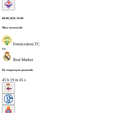
08.08.2026 19:00
Mecz towarzyski
Ferencvárosi TC
vs
Real Madryt
Do rozpoczęcia pozostało
45
h
19
m
45
s