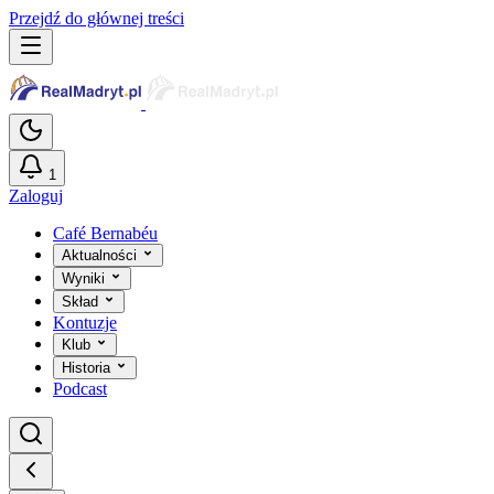
Przejdź do głównej treści
1
Zaloguj
Café Bernabéu
Aktualności
Wyniki
Skład
Kontuzje
Klub
Historia
Podcast