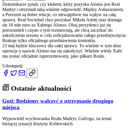
Dziennikarze pytali, czy klubem, który pozyska Alonso jest Real
Madryt i otrzymali taką właśnie odpowiedź. Między Astiazaranem,
a Perezem są dobre relacje, co niewątpliwie ma wpływ na całą
sprawę. Real Sociedad chce pozyskać Mikela Artetę oraz domaga
się 18 mln euro za Xabiego Alonso. Obaj prezydenci już się
porozumieli i często o tym rozmawiają, ale chcą zaczekać do
zakończenia sezonu w celu zoficjalizowania całego przedsięwzięcia.
Brakuje tylko oficjalnego przedstawienia kontraktu.
23 maj będzie kluczowy dla całej sprawy. To właśnie w tym dniu
operacja o nazwie Alonso ma się zakończyć. Właśnie wtedy Xabi
ma zostać oficjalnie zaprezentowany, jako piłkarz Realu.
Udostępnij:
Ostatnie aktualności
Guti: Będziemy walczyć o utrzymanie drugiego
miejsca
Wypowiedź wychowanka Realu Madryt, Guti'ego, na temat
bieżącej sytuacji drużyny Królewskich.