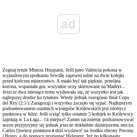
ad
Żegnaj tytule Mistrza Hiszpanii. Jeśli jutro Valencia pokona w
wyjazdowym spotkaniu Sewillę zapewni sobie na dwie kolejki
przed końcem mistrzostwo. A miało być tak pięknie, potrójna
korona, wspaniała gra, wszystkie oczy skierowane na Madryt...
Jeszcze dwa miesiące temu wydawało się, że wszystko jest jak
najlepszej drodze ku tytułom. Wtedy jednak rozegrano finał Copa
del Rey (2:3 z Zaragozą) i wszystko zaczęło się sypać. Najlepszym
podsumowaniem ostatnich występów Królewskich jest zdobycz
punktowa w lidze. Jeśli wziąć tylko ostatnie 5 kolejek to Królewscy
zajmują w La Liga... 14 miejsce! Zanim zaczniemy podsumowywać
sezon przyjrzyjmy się jednak jeszcze dokładnie dzisiejszemu meczu.
Carlos Queiroz postanowił dziś wystawić na środku obrony Pavona
i Bravo, a do pomocy przesunąć Helguerę. Już po kilkunastu