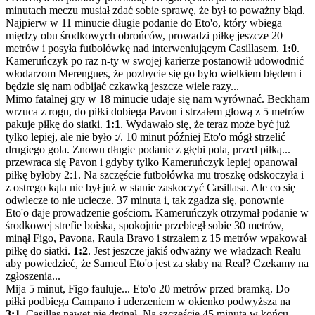
minutach meczu musiał zdać sobie sprawę, że był to poważny błąd.
Najpierw w 11 minucie długie podanie do Eto'o, który wbiega
między obu środkowych obrońców, prowadzi piłkę jeszcze 20
metrów i posyła futbolówkę nad interweniującym Casillasem.
1:0
.
Kameruńczyk po raz n-ty w swojej karierze postanowił udowodnić
włodarzom Merengues, że pozbycie się go było wielkiem błędem i
będzie się nam odbijać czkawką jeszcze wiele razy...
Mimo fatalnej gry w 18 minucie udaje się nam wyrównać. Beckham
wrzuca z rogu, do piłki dobiega Pavon i strzałem głową z 5 metrów
pakuje piłkę do siatki.
1:1
. Wydawało się, że teraz może być już
tylko lepiej, ale nie było :/. 10 minut później Eto'o mógł strzelić
drugiego gola. Znowu długie podanie z głębi pola, przed piłką...
przewraca się Pavon i gdyby tylko Kameruńczyk lepiej opanował
piłkę byłoby 2:1. Na szczęście futbolówka mu troszkę odskoczyła i
z ostrego kąta nie był już w stanie zaskoczyć Casillasa. Ale co się
odwlecze to nie uciecze. 37 minuta i, tak zgadza się, ponownie
Eto'o daje prowadzenie gościom. Kameruńczyk otrzymał podanie w
środkowej strefie boiska, spokojnie przebiegł sobie 30 metrów,
minął Figo, Pavona, Raula Bravo i strzałem z 15 metrów wpakował
piłkę do siatki.
1:2
. Jest jeszcze jakiś odważny we władzach Realu
aby powiedzieć, że Sameul Eto'o jest za słaby na Real? Czekamy na
zgłoszenia...
Mija 5 minut, Figo fauluje... Eto'o 20 metrów przed bramką. Do
piłki podbiega Campano i uderzeniem w okienko podwyższa na
3:1
. Casillas nawet nie drgnął. Na szczęście 45 minuta w końcu