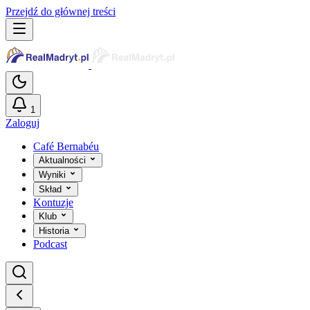
Przejdź do głównej treści
1
Zaloguj
Café Bernabéu
Aktualności
Wyniki
Skład
Kontuzje
Klub
Historia
Podcast