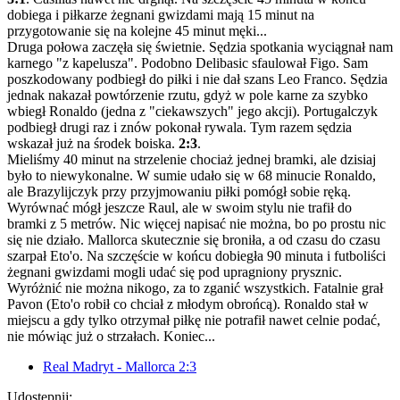
dobiega i piłkarze żegnani gwizdami mają 15 minut na
przygotowanie się na kolejne 45 minut męki...
Druga połowa zaczęła się świetnie. Sędzia spotkania wyciągnał nam
karnego "z kapelusza". Podobno Delibasic sfaulował Figo. Sam
poszkodowany podbiegł do piłki i nie dał szans Leo Franco. Sędzia
jednak nakazał powtórzenie rzutu, gdyż w pole karne za szybko
wbiegł Ronaldo (jedna z "ciekawszych" jego akcji). Portugalczyk
podbiegł drugi raz i znów pokonał rywala. Tym razem sędzia
wskazał już na środek boiska.
2:3
.
Mieliśmy 40 minut na strzelenie chociaż jednej bramki, ale dzisiaj
było to niewykonalne. W sumie udało się w 68 minucie Ronaldo,
ale Brazylijczyk przy przyjmowaniu piłki pomógł sobie ręką.
Wyrównać mógł jeszcze Raul, ale w swoim stylu nie trafił do
bramki z 5 metrów. Nic więcej napisać nie można, bo po prostu nic
się nie działo. Mallorca skutecznie się broniła, a od czasu do czasu
szarpał Eto'o. Na szczęście w końcu dobiegła 90 minuta i futboliści
żegnani gwizdami mogli udać się pod upragniony prysznic.
Wyróżnić nie można nikogo, za to zganić wszystkich. Fatalnie grał
Pavon (Eto'o robił co chciał z młodym obrońcą). Ronaldo stał w
miejscu a gdy tylko otrzymał piłkę nie potrafił nawet celnie podać,
nie mówiąc już o strzałach. Koniec...
Real Madryt - Mallorca 2:3
Udostępnij: