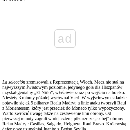
ad
La selección
zremisowali z Reprezentacją Włoch. Mecz nie stał na
najwyższym światowym poziomie, jedynego gola dla Hiszpanów
uzyskał genialny „El Niño”, właściwie zaraz po wejściu na boisko.
Niestety 3 minuty później wyrównał Vieri. W wyjściowym składzie
pojawiło się aż 5 piłkarzy Realu Madryt, a linię ataku tworzyli Raul
z Morientesem, który jest przecież do Monaco tylko wypożyczony.
Warto zwrócić uwagę także na zestawienie linii obrony. Od
pierwszej minuty zagrali w niej czterej piłkarze ze „słabej” obrony
Relau Madryt: Casillas, Salgado, Helguera, Raul Bravo. Królewską
defensywę uzupełniał Juanito z Betisu Sevilla.