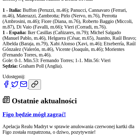
1 - Italia:
Buffon (Peruzzi, m.46); Panucci, Cannavaro (Ferrari,
m.46), Materazzi, Zambrotta; Pirlo (Nervo, m.76), Perrotta
(Ambrosini, m.46); Fiore (Diana, m.76), Roberto Baggio (Miccoli,
m.87), Di Vaio (Favalli, m.66); Vieri (Corradi, m.76).
1 - España:
Iker Casillas (Cañizares, m.79); Michel Salgado
(Manuel Pablo, m.46), Helguera (César, m.65), Juanito, Raúl Bravo;
Albelda (Baraja, m.79), Xabi Alonso (Xavi, m.46); Etxeberría, Raúl
Gónzalez (Valerón, m.46), Vicente (Joaquín, m.46); Morientes
(Fernando Torres, m.46).
Gole: 0-1. Min.53: Fernando Torres; 1-1. Min.56: Vieri
Sędzia:
Graham Poll (Anglia).
Udostępnij:
Ostatnie aktualności
Figo będzie mógł zagrać!
Apelacja Realu Madryt w sprawie anulowania czerwonej kartki dla
Figo została rozpatrzona, o dziwo, pozytywnie!