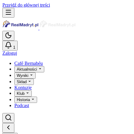
Przejdź do głównej treści
1
Zaloguj
Café Bernabéu
Aktualności
Wyniki
Skład
Kontuzje
Klub
Historia
Podcast