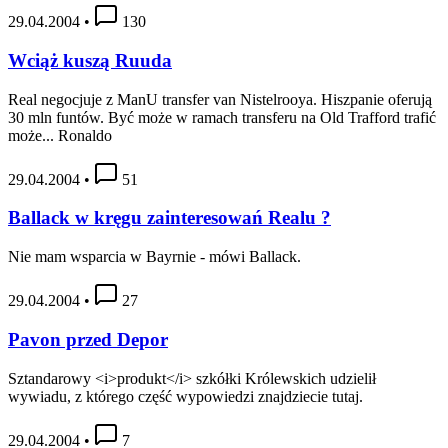
29.04.2004
•
130
Wciąż kuszą Ruuda
Real negocjuje z ManU transfer van Nistelrooya. Hiszpanie oferują
30 mln funtów. Być może w ramach transferu na Old Trafford trafić
może... Ronaldo
29.04.2004
•
51
Ballack w kręgu zainteresowań Realu ?
Nie mam wsparcia w Bayrnie - mówi Ballack.
29.04.2004
•
27
Pavon przed Depor
Sztandarowy <i>produkt</i> szkółki Królewskich udzielił
wywiadu, z którego część wypowiedzi znajdziecie tutaj.
29.04.2004
•
7