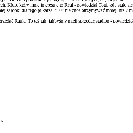
 Klub, który mnie interesuje to Real - powiedział Totti, gdy stało się j
niej zarobki dla tego piłkarza. "10" nie chce otrzymywać mniej, niż 7 m
 sprzedać Raula. To też tak, jakbyśmy mieli sprzedać stadion - powiedzia
m.