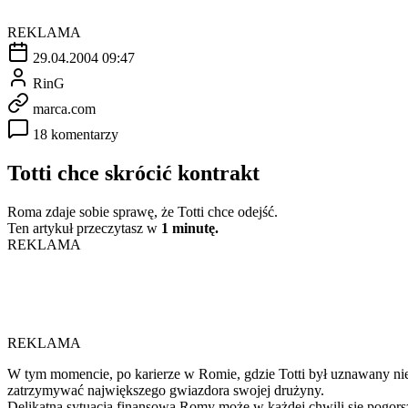
REKLAMA
29.04.2004 09:47
RinG
marca.com
18 komentarzy
Totti chce skrócić kontrakt
Roma zdaje sobie sprawę, że Totti chce odejść.
Ten artykuł przeczytasz w
1 minutę.
REKLAMA
REKLAMA
W tym momencie, po karierze w Romie, gdzie Totti był uznawany nie
zatrzymywać największego gwiazdora swojej drużyny.
Delikatna sytuacja finansowa Romy może w każdej chwili się pogorszy