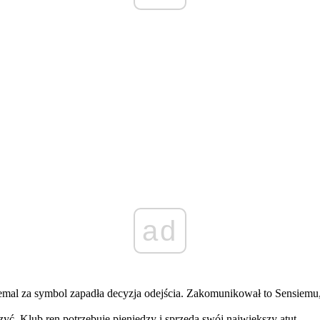
ad
mal za symbol zapadła decyzja odejścia. Zakomunikował to Sensiemu,
ć. Klub ren potrzebuje pieniędzy i sprzeda swój największy atut.