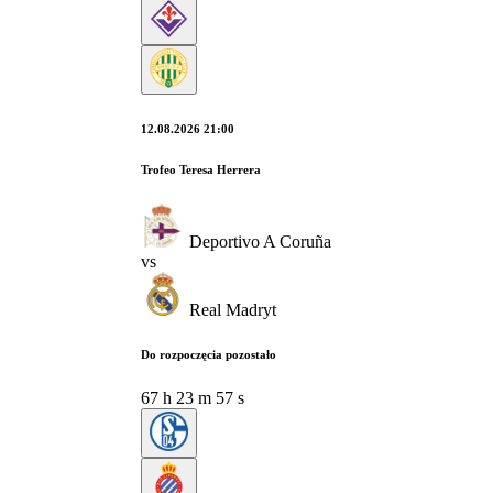
12.08.2026 21:00
Trofeo Teresa Herrera
Deportivo A Coruña
vs
Real Madryt
Do rozpoczęcia pozostało
67
h
23
m
56
s