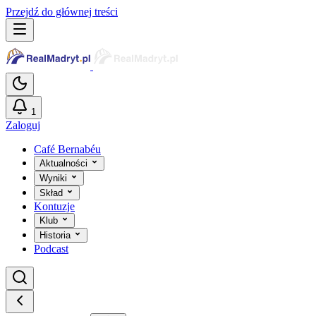
Przejdź do głównej treści
1
Zaloguj
Café Bernabéu
Aktualności
Wyniki
Skład
Kontuzje
Klub
Historia
Podcast