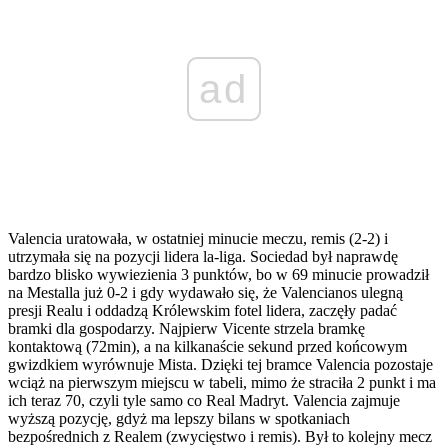
ad
Valencia uratowała, w ostatniej minucie meczu, remis (2-2) i
utrzymała się na pozycji lidera la-liga. Sociedad był naprawdę
bardzo blisko wywiezienia 3 punktów, bo w 69 minucie prowadził
na Mestalla już 0-2 i gdy wydawało się, że Valencianos ulegną
presji Realu i oddadzą Królewskim fotel lidera, zaczęły padać
bramki dla gospodarzy. Najpierw Vicente strzela bramkę
kontaktową (72min), a na kilkanaście sekund przed końcowym
gwizdkiem wyrównuje Mista. Dzięki tej bramce Valencia pozostaje
wciąż na pierwszym miejscu w tabeli, mimo że straciła 2 punkt i ma
ich teraz 70, czyli tyle samo co Real Madryt. Valencia zajmuje
wyższą pozycję, gdyż ma lepszy bilans w spotkaniach
bezpośrednich z Realem (zwycięstwo i remis). Był to kolejny mecz