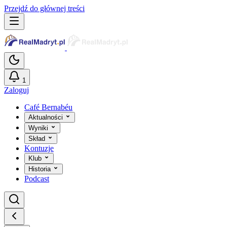
Przejdź do głównej treści
1
Zaloguj
Café Bernabéu
Aktualności
Wyniki
Skład
Kontuzje
Klub
Historia
Podcast