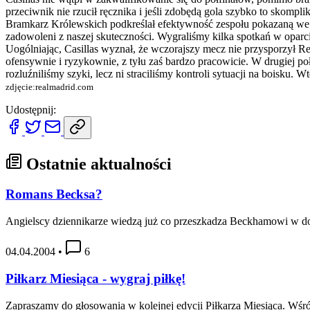
przeciwnik nie rzucił ręcznika i jeśli zdobędą gola szybko to skompli
Bramkarz Królewskich podkreślał efektywność zespołu pokazaną we w
zadowoleni z naszej skuteczności. Wygraliśmy kilka spotkań w oparciu 
Uogólniając, Casillas wyznał, że wczorajszy mecz nie przysporzył Re
ofensywnie i ryzykownie, z tyłu zaś bardzo pracowicie. W drugiej p
rozluźniliśmy szyki, lecz ni straciliśmy kontroli sytuacji na boisku.
zdjęcie:realmadrid.com
Udostępnij:
Ostatnie aktualności
Romans Becksa?
Angielscy dziennikarze wiedzą już co przeszkadza Beckhamowi w d
04.04.2004
•
6
Piłkarz Miesiąca - wygraj piłkę!
Zapraszamy do głosowania w kolejnej edycji Piłkarza Miesiąca. Wśró