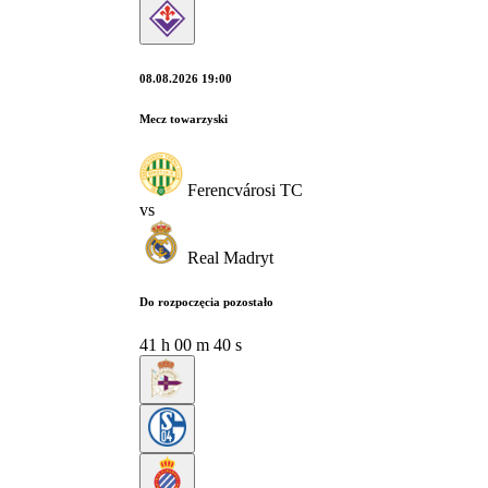
08.08.2026 19:00
Mecz towarzyski
Ferencvárosi TC
vs
Real Madryt
Do rozpoczęcia pozostało
41
h
00
m
39
s