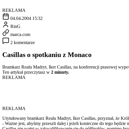
REKLAMA
04.04.2004 15:32
RinG
marca.com
2 komentarze
Casillas o spotkaniu z Monaco
Bramkarz Realu Madryt, Iker Casillas, na konferencji prasowej wypo
Ten artykuł przeczytasz w
2 minuty.
REKLAMA
REKLAMA
Utytułowany bramkarz Realu Madryt, Iker Casillas, przyznał, że Kr
- Ważne jest, abyśmy przeszli dalej i jeżeli konieczne do tego będzie 
Casillas nie wątpi w zakwalifikowanie się do półfinałów, pomimo bram