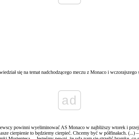
wiedział się na temat nadchodzącego meczu z Monaco i wczorajszego s
ad
ólewscy powinni wyeliminować AS Monaco w najbliższy wtorek i przejd
nasze cierpienie to będziemy cierpieć. Chcemy być w półfinałach. (...) 
ki Morientesa. – Jesteśmy pewni, że uda nam się strzelić bramkę, co s