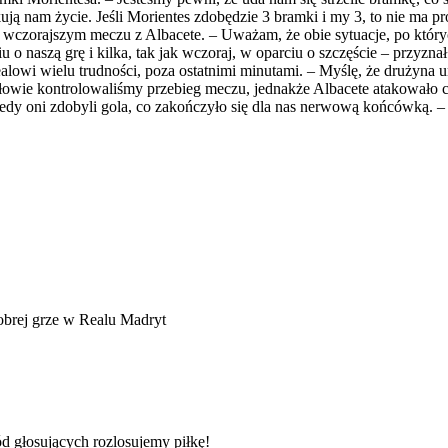
kują nam życie. Jeśli Morientes zdobędzie 3 bramki i my 3, to nie ma pr
czorajszym meczu z Albacete. – Uważam, że obie sytuacje, po których
o naszą grę i kilka, tak jak wczoraj, w oparciu o szczęście – przyznał
alowi wielu trudności, poza ostatnimi minutami. – Myślę, że drużyna 
ołowie kontrolowaliśmy przebieg meczu, jednakże Albacete atakowało c
 Wtedy oni zdobyli gola, co zakończyło się dla nas nerwową końcówką. –
obrej grze w Realu Madryt
d głosujących rozlosujemy piłkę!