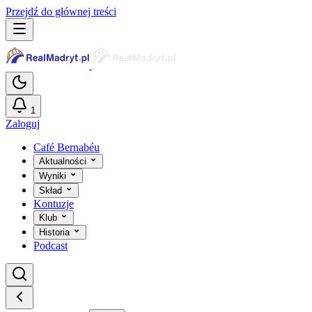
Przejdź do głównej treści
1
Zaloguj
Café Bernabéu
Aktualności
Wyniki
Skład
Kontuzje
Klub
Historia
Podcast