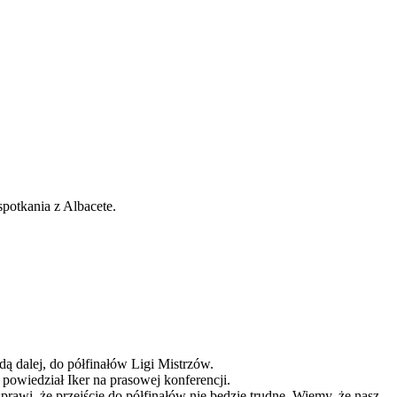
potkania z Albacete.
ą dalej, do półfinałów Ligi Mistrzów.
– powiedział Iker na prasowej konferencji.
prawi, że przejście do półfinałów nie będzie trudne. Wiemy, że nasz