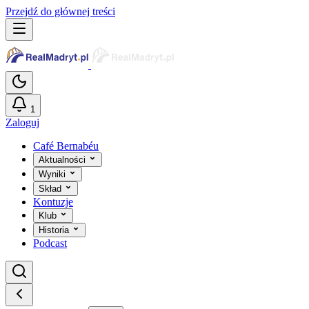
Przejdź do głównej treści
1
Zaloguj
Café Bernabéu
Aktualności
Wyniki
Skład
Kontuzje
Klub
Historia
Podcast