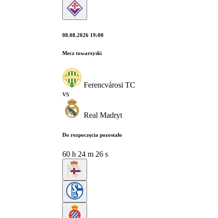
08.08.2026 19:00
Mecz towarzyski
Ferencvárosi TC
vs
Real Madryt
Do rozpoczęcia pozostało
60
h
24
m
25
s