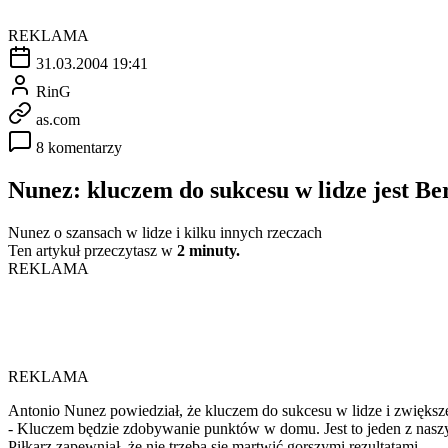
REKLAMA
31.03.2004 19:41
RinG
as.com
8 komentarzy
Nunez: kluczem do sukcesu w lidze jest B
Nunez o szansach w lidze i kilku innych rzeczach
Ten artykuł przeczytasz w
2 minuty.
REKLAMA
REKLAMA
Antonio Nunez powiedział, że kluczem do sukcesu w lidze i zwiększ
- Kluczem będzie zdobywanie punktów w domu. Jest to jeden z naszy
Piłkarz zapewniał, że nie trzeba się martwić gorszymi rezultatami.