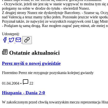
- Oczywiście, jeżeli nie jest się w stanie wygrywać to można tym się
polegamy na sobie w drodze do tytułu - stwierdził Nunez.
Z drugiej strony Nunez nie dyskredytuje Barcelony. - Szanse są. Oczy
nad Valencią a teraz mamy tylko jeden. Pozostało jeszcze wiele spot
Przyznał także, że najwyżej ze wszystkich rozgrywek ceni Ligę Mistrz
- Podążam tą samą drogą. Raz mogłem zagrać parę minut, ale mniej niż
Udostępnij:
Ostatnie aktualności
Perez myśli o nowej gwieździe
Florentino Perez nie rezygnuje pozyskania kolejnej gwiazdy
01.04.2004
•
22
Hiszpania - Dania 2:0
W zakończonym przed chwilą towarzyskim meczu reprezentacja Hisz