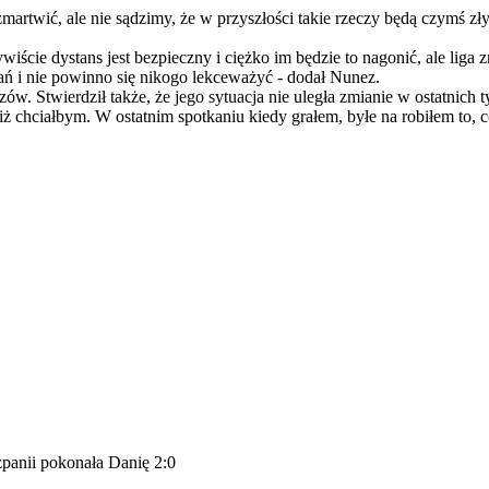
 zmartwić, ale nie sądzimy, że w przyszłości takie rzeczy będą czymś 
wiście dystans jest bezpieczny i ciężko im będzie to nagonić, ale liga
kań i nie powinno się nikogo lekceważyć - dodał Nunez.
ów. Stwierdził także, że jego sytuacja nie uległa zmianie w ostatnich 
 chciałbym. W ostatnim spotkaniu kiedy grałem, byłe na robiłem to, co 
panii pokonała Danię 2:0