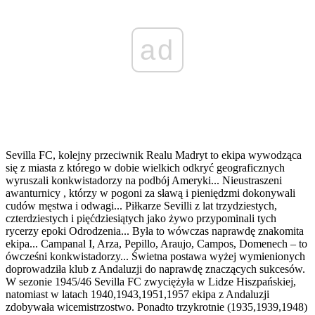
ad
Sevilla FC, kolejny przeciwnik Realu Madryt to ekipa wywodząca
się z miasta z którego w dobie wielkich odkryć geograficznych
wyruszali konkwistadorzy na podbój Ameryki... Nieustraszeni
awanturnicy , którzy w pogoni za sławą i pieniędzmi dokonywali
cudów męstwa i odwagi... Piłkarze Sevilli z lat trzydziestych,
czterdziestych i pięćdziesiątych jako żywo przypominali tych
rycerzy epoki Odrodzenia... Była to wówczas naprawdę znakomita
ekipa... Campanal I, Arza, Pepillo, Araujo, Campos, Domenech – to
ówcześni konkwistadorzy... Świetna postawa wyżej wymienionych
doprowadziła klub z Andaluzji do naprawdę znaczących sukcesów.
W sezonie 1945/46 Sevilla FC zwyciężyła w Lidze Hiszpańskiej,
natomiast w latach 1940,1943,1951,1957 ekipa z Andaluzji
zdobywała wicemistrzostwo. Ponadto trzykrotnie (1935,1939,1948)