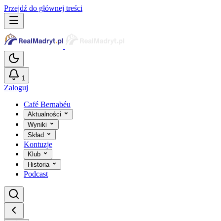
Przejdź do głównej treści
1
Zaloguj
Café Bernabéu
Aktualności
Wyniki
Skład
Kontuzje
Klub
Historia
Podcast