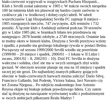
biało-czerwoni wygrywali w rozgrywkach Pucharu Hiszpanii...
Klub z Sevilli został założony w 1905 r. W trakcie swoich niespełna
100 lat istnienia klub ten plasował się bardzo często zarówno w
czołówce jak i w środkowej i dolnej części tabeli. W tabeli
wszechczasów Ligi Hiszpańskiej Sevilla FC zajmuje 8 miejsce -
1905 rozegranych meczów, 747 zwycięstw, 426 remisów i 732
porażki. Å?ącznie klub z Andaluzji uzbierał podczas 59 sezonów
gry w Lidze 1985 pkt, w bramkach bilans ten przedstawia się
następująco: 2878 bramki zdobyte, a 2749 straconych. Ostatnie lata
to trudny okres w historii klubu. Drużyna z Sevilli przeżywa wzloty
i upadki, a ponadto ma groźnego lokalnego rywala w postaci Betisu.
Począwszy od sezonu 1999/2000 Sevilli wiodło się przeróżnie
(1999/00 – 20 miejsce i spadek, 2000/01 – 1 lokata w II Lidze i
awans, 2001/02 – 8, 2002/03 – 10). Dziś FC Sevilla to drużyna
waleczna i solidna, choć nie ma w swych szeregach zbyt wielu
gwiazd. W obecnym sezonie plasuje się ona na 10 miejscu i spadek
raczej jej nie grozi. Do najbardziej znanych piłkarzy grających
obecnie w biało-czerwonych barwach można zaliczyć Dario Silvę,
Francisco Gallardo, Inti Podestę, Victora Salasa, Javi Navarro czy
też Zorana Njegusa... Po odejściu znakomitego Jose Antonio
Reyesa ekipie tej brakuje jednak prawdziwego lidera. Czy zatem
stać tą drużynę na nawiązanie wyrównanej walki z podrażnionymi
w swych ambicjach piłkarzami Realu Madryt ?