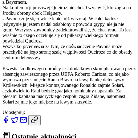
z Bayernem.
Na konferencji prasowej Queiroz nie chciał wyjawić, kto zagra na
środku obrony obok Helguery.
- Pavon czuje się o wiele lepiej niż wczoraj. W całej kadrze
jedynynie ja jestem nadal osłabiony z powodu grypy, ale ja nie
gram. Wszyscy zawodnicy zadeklarowali się, że chcą grać. To jest
właśnie to czego oczekuje się od piłkarzy wielkiego formatu –
powiedział Queiroz.
Wszystko przemawia za tym, że doświadczenie Pavona może
przechylić na jego stronę szalę wątpliwości Queiroza co do obsady
centrum defensywy.
Kwestia środkowego obrońcy jest dodatkowo skomplikowana przez
absencję zawieszonego przez UEFA Roberto Carlosa, co niejako
wymusza przesunięcie Raula Bravo na lewą flankę defensywy
Królewskich. Miejsce kontuzjowanego Ronaldo zajmie Solari,
aczkolwiek to Raul będzie grał jako nominalny napastnik. Za
plecami kapitana madryckiego zespołu zagra Zidane, natomiast
Solari zajmie jego miejsce na lewym skrzydle.
Udostępnij:
Ostatnie aktualności