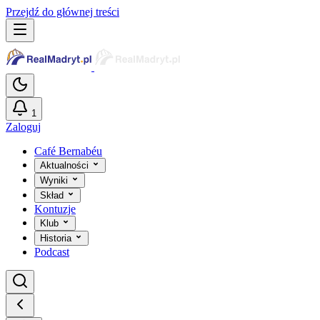
Przejdź do głównej treści
1
Zaloguj
Café Bernabéu
Aktualności
Wyniki
Skład
Kontuzje
Klub
Historia
Podcast