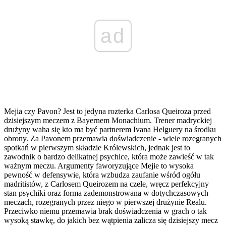
ad
Mejia czy Pavon? Jest to jedyna rozterka Carlosa Queiroza przed
dzisiejszym meczem z Bayernem Monachium. Trener madryckiej
drużyny waha się kto ma być partnerem Ivana Helguery na środku
obrony. Za Pavonem przemawia doświadczenie - wiele rozegranych
spotkań w pierwszym składzie Królewskich, jednak jest to
zawodnik o bardzo delikatnej psychice, która może zawieść w tak
ważnym meczu. Argumenty faworyzujące Mejie to wysoka
pewność w defensywie, która wzbudza zaufanie wśród ogółu
madritistów, z Carlosem Queirozem na czele, wręcz perfekcyjny
stan psychiki oraz forma zademonstrowana w dotychczasowych
meczach, rozegranych przez niego w pierwszej drużynie Realu.
Przeciwko niemu przemawia brak doświadczenia w grach o tak
wysoką stawkę, do jakich bez wątpienia zalicza się dzisiejszy mecz