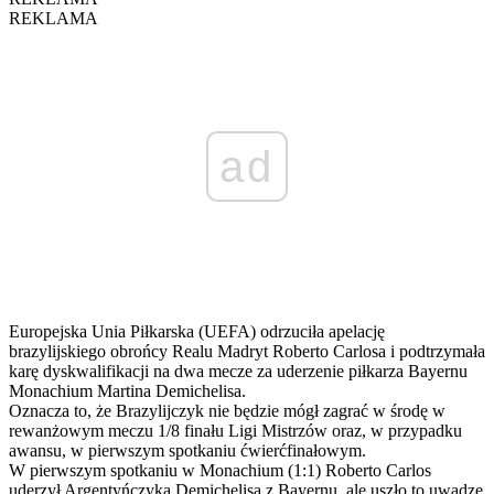
REKLAMA
ad
Europejska Unia Piłkarska (UEFA) odrzuciła apelację
brazylijskiego obrońcy Realu Madryt Roberto Carlosa i podtrzymała
karę dyskwalifikacji na dwa mecze za uderzenie piłkarza Bayernu
Monachium Martina Demichelisa.
Oznacza to, że Brazylijczyk nie będzie mógł zagrać w środę w
rewanżowym meczu 1/8 finału Ligi Mistrzów oraz, w przypadku
awansu, w pierwszym spotkaniu ćwierćfinałowym.
W pierwszym spotkaniu w Monachium (1:1) Roberto Carlos
uderzył Argentyńczyka Demichelisa z Bayernu, ale uszło to uwadze