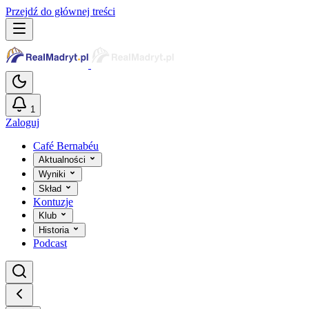
Przejdź do głównej treści
1
Zaloguj
Café Bernabéu
Aktualności
Wyniki
Skład
Kontuzje
Klub
Historia
Podcast