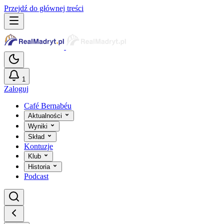
Przejdź do głównej treści
1
Zaloguj
Café Bernabéu
Aktualności
Wyniki
Skład
Kontuzje
Klub
Historia
Podcast