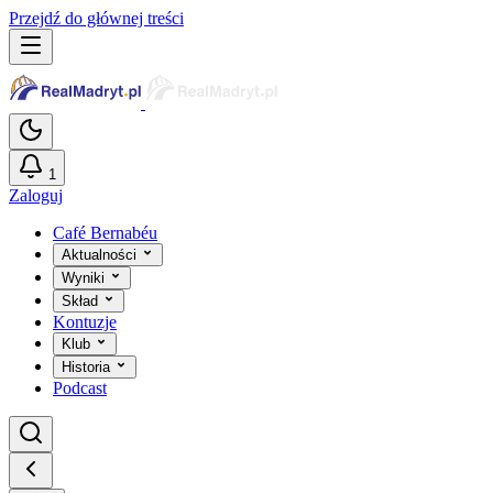
Przejdź do głównej treści
1
Zaloguj
Café Bernabéu
Aktualności
Wyniki
Skład
Kontuzje
Klub
Historia
Podcast