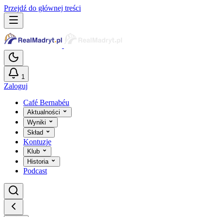
Przejdź do głównej treści
1
Zaloguj
Café Bernabéu
Aktualności
Wyniki
Skład
Kontuzje
Klub
Historia
Podcast