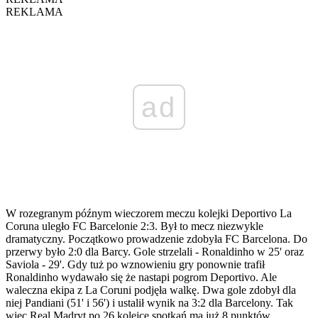
REKLAMA
ad
W rozegranym późnym wieczorem meczu kolejki Deportivo La
Coruna uległo FC Barcelonie 2:3. Był to mecz niezwykle
dramatyczny. Początkowo prowadzenie zdobyła FC Barcelona. Do
przerwy było 2:0 dla Barcy. Gole strzelali - Ronaldinho w 25' oraz
Saviola - 29'. Gdy tuż po wznowieniu gry ponownie trafił
Ronaldinho wydawało się że nastapi pogrom Deportivo. Ale
waleczna ekipa z La Coruni podjęła walkę. Dwa gole zdobył dla
niej Pandiani (51' i 56') i ustalił wynik na 3:2 dla Barcelony. Tak
więc Real Madryt po 26 kolejce spotkań ma już 8 punktów