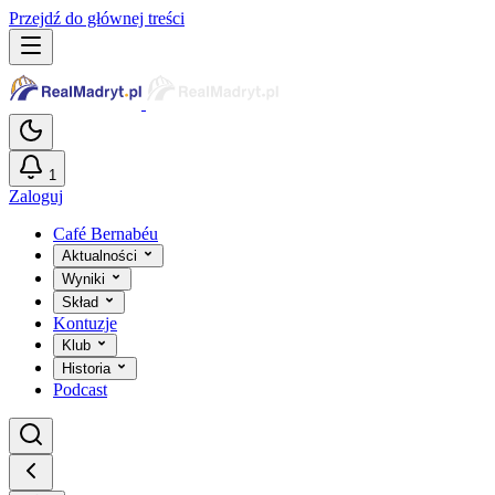
Przejdź do głównej treści
1
Zaloguj
Café Bernabéu
Aktualności
Wyniki
Skład
Kontuzje
Klub
Historia
Podcast