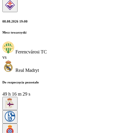
08.08.2026 19:00
Mecz towarzyski
Ferencvárosi TC
vs
Real Madryt
Do rozpoczęcia pozostało
49
h
16
m
29
s