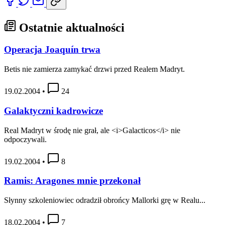
Ostatnie aktualności
Operacja Joaquín trwa
Betis nie zamierza zamykać drzwi przed Realem Madryt.
19.02.2004
•
24
Galaktyczni kadrowicze
Real Madryt w środę nie grał, ale <i>Galacticos</i> nie
odpoczywali.
19.02.2004
•
8
Ramis: Aragones mnie przekonał
Słynny szkoleniowiec odradził obrońcy Mallorki grę w Realu...
18.02.2004
•
7