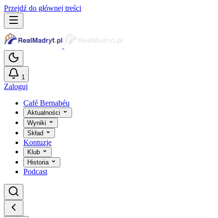
Przejdź do głównej treści
1
Zaloguj
Café Bernabéu
Aktualności
Wyniki
Skład
Kontuzje
Klub
Historia
Podcast