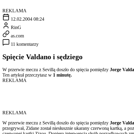
REKLAMA
12.02.2004 08:24
RinG
as.com
11 komentarzy
Spięcie Valdano i sędziego
W przerwie meczu z Sevillą doszło do spięcia pomiędzy
Jorge Vald
Ten artykuł przeczytasz w
1 minutę.
REKLAMA
REKLAMA
W przerwie meczu z Sevillą doszło do spięcia pomiędzy
Jorge Vald
przegrywał, Zidane został niesłusznie ukarany czerwoną kartką, a p
czerwonej kartki Zizou. Dopiero interwencja służb porządkowych zmus