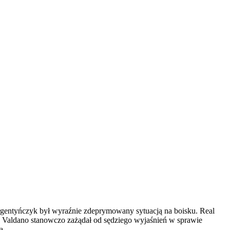
rgentyńczyk był wyraźnie zdeprymowany sytuacją na boisku. Real
e. Valdano stanowczo zażądał od sędziego wyjaśnień w sprawie
a.