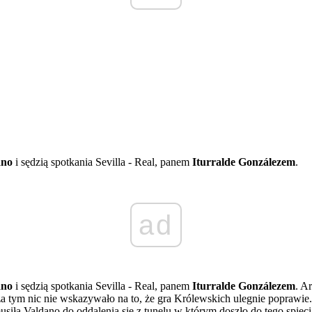
ano
i sędzią spotkania Sevilla - Real, panem
Iturralde Gonzálezem
.
ad
ano
i sędzią spotkania Sevilla - Real, panem
Iturralde Gonzálezem
. A
oza tym nic nie wskazywało na to, że gra Królewskich ulegnie poprawi
iła Valdano do oddalenia się z tunelu w którym doszło do tego spięci