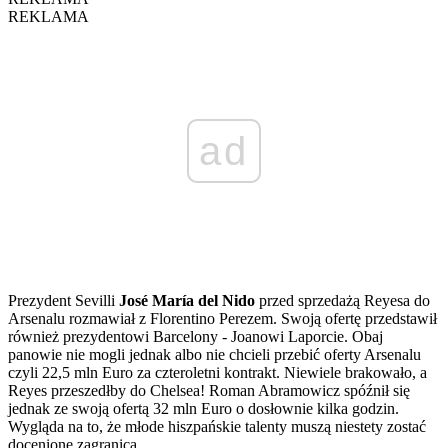
REKLAMA
ad
Prezydent Sevilli
José María del Nido
przed sprzedażą Reyesa do
Arsenalu rozmawiał z Florentino Perezem. Swoją ofertę przedstawił
również prezydentowi Barcelony - Joanowi Laporcie. Obaj
panowie nie mogli jednak albo nie chcieli przebić oferty Arsenalu
czyli 22,5 mln Euro za czteroletni kontrakt. Niewiele brakowało, a
Reyes przeszedłby do Chelsea! Roman Abramowicz spóźnił się
jednak ze swoją ofertą 32 mln Euro o dosłownie kilka godzin.
Wygląda na to, że młode hiszpańskie talenty muszą niestety zostać
docenione zagranicą.