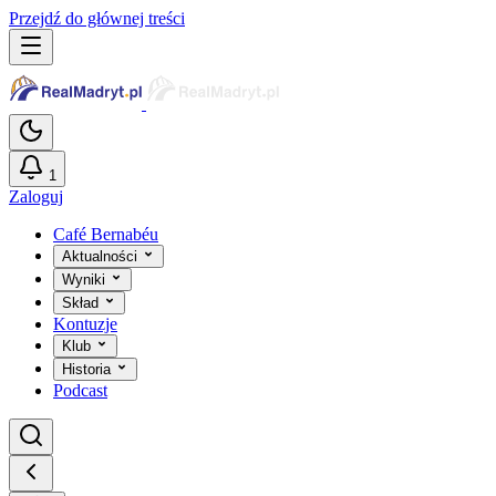
Przejdź do głównej treści
1
Zaloguj
Café Bernabéu
Aktualności
Wyniki
Skład
Kontuzje
Klub
Historia
Podcast