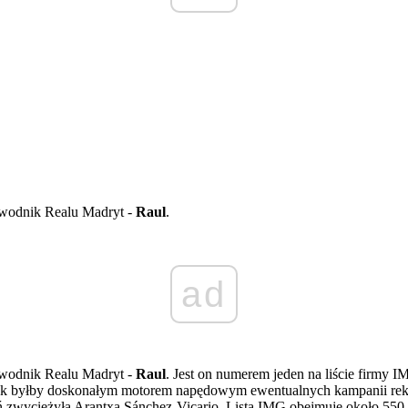
awodnik Realu Madryt -
Raul
.
ad
awodnik Realu Madryt -
Raul
. Jest on numerem jeden na liście firmy 
runek byłby doskonałym motorem napędowym ewentualnych kampanii re
 zwyciężyła Arantxa Sánchez-Vicario. Lista IMG obejmuje około 550 o