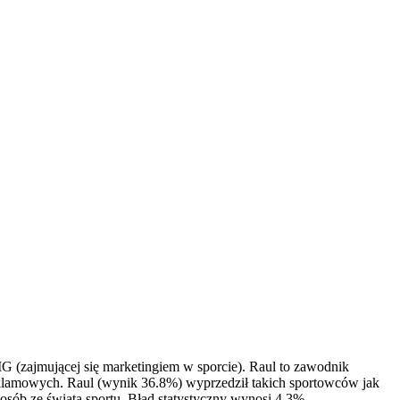
IMG (zajmującej się marketingiem w sporcie). Raul to zawodnik
klamowych. Raul (wynik 36.8%) wyprzedził takich sportowców jak
sób ze świata sportu. Błąd statystyczny wynosi 4.3%.