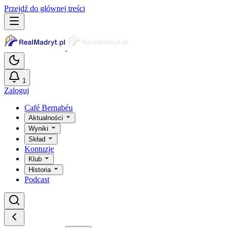
Przejdź do głównej treści
1
Zaloguj
Café Bernabéu
Aktualności
Wyniki
Skład
Kontuzje
Klub
Historia
Podcast