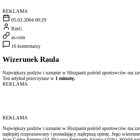
REKLAMA
05.02.2004 00:29
RinG
as.com
16 komentarzy
Wizerunek Raula
Największy podziw i uznanie w Hiszpanii pośród sportowców ma z
Ten artykuł przeczytasz w
1 minutę.
REKLAMA
REKLAMA
Największy podziw i uznanie w Hiszpanii pośród sportowców ma z
najlepiej rozpoznawany i posiadający najlepszą opinię. Jego wize
Juan Carlos Ferrero (34.2%) oraz Fernando Alonso (21%). Wśród pań