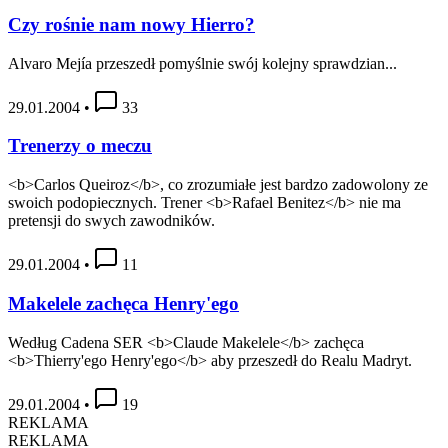
Czy rośnie nam nowy Hierro?
Alvaro Mejía przeszedł pomyślnie swój kolejny sprawdzian...
29.01.2004
•
33
Trenerzy o meczu
<b>Carlos Queiroz</b>, co zrozumiałe jest bardzo zadowolony ze
swoich podopiecznych. Trener <b>Rafael Benitez</b> nie ma
pretensji do swych zawodników.
29.01.2004
•
11
Makelele zachęca Henry'ego
Według Cadena SER <b>Claude Makelele</b> zachęca
<b>Thierry'ego Henry'ego</b> aby przeszedł do Realu Madryt.
29.01.2004
•
19
REKLAMA
REKLAMA