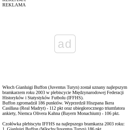
REKLAMA
ad
Włoch Gianluigi Buffon (Juventus Turyn) został uznany najlepszym
bramkarzem roku 2003 w plebiscycie Międzynarodowej Federacji
Historyków i Statystyków Futbolu (IFFHS).
Buffon zgromadził 186 punktów. Wyprzedził Hiszpana Ikera
Casillasa (Real Madryt) - 112 pkt oraz ubiegłorocznego triumfatora
ankiety, Niemca Olivera Kahna (Bayern Monachium) - 106 pkt.
Czołówka plebiscytu IFFHS na najlepszego bramkarza 2003 roku:
1. Gianluigi Buffon (Włochy/Juventus Turyn) 186 pkt