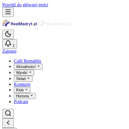
Przejdź do głównej treści
1
Zaloguj
Café Bernabéu
Aktualności
Wyniki
Skład
Kontuzje
Klub
Historia
Podcast