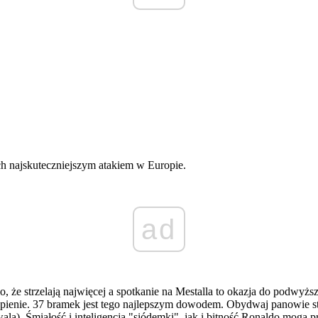
ich najskuteczniejszym atakiem w Europie.
ad
, że strzelają najwięcej a spotkanie na Mestalla to okazja do podwyżs
skupienie. 37 bramek jest tego najlepszym dowodem. Obydwaj panowie s
 rywala). Śmiałość i inteligencja "siódemki", jak i bitność Ronaldo mogą