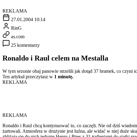
REKLAMA
27.01.2004 10:14
RinG
as.com
25 komentarzy
Ronaldo i Raul celem na Mestalla
W tym sezonie obaj panowie strzelili jak dotąd 37 bramek, co czyni 
Ten artykuł przeczytasz w
1 minutę.
REKLAMA
REKLAMA
Ronaldo i Raul chcą kontynuować to, co zaczęli. Nie od dziś wiadomo
żartowali. Atmosfera w drużynie jest luźna, ale widać w niej duże 
zbliżają się do nich jedynie Henry i Pires z 31 trafieniami do siatki