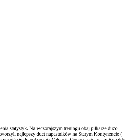
zenia statystyk. Na wczorajszym treningu obaj piłkarze dużo
tworzyli najlepszy duet napastników na Starym Kontynencie (
 przycznić się do pokonania Valencii. Queiroz wierzy, że Ronaldo