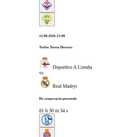
12.08.2026 21:00
Trofeo Teresa Herrera
Deportivo A Coruña
vs
Real Madryt
Do rozpoczęcia pozostało
81
h
30
m
33
s