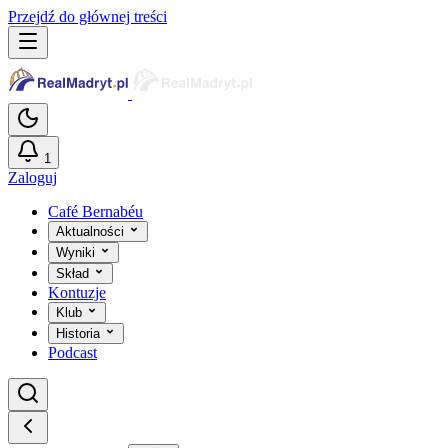
Przejdź do głównej treści
1
Zaloguj
Café Bernabéu
Aktualności
Wyniki
Skład
Kontuzje
Klub
Historia
Podcast