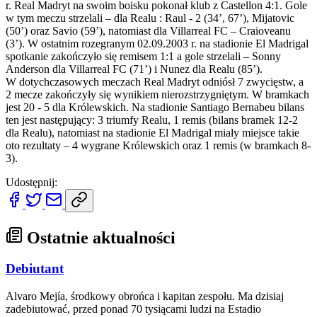
r. Real Madryt na swoim boisku pokonał klub z Castellon 4:1. Gole
w tym meczu strzelali – dla Realu : Raul - 2 (34’, 67’), Mijatovic
(50’) oraz Savio (59’), natomiast dla Villarreal FC – Craioveanu
(3’). W ostatnim rozegranym 02.09.2003 r. na stadionie El Madrigal
spotkanie zakończyło się remisem 1:1 a gole strzelali – Sonny
Anderson dla Villarreal FC (71’) i Nunez dla Realu (85’).
W dotychczasowych meczach Real Madryt odniósł 7 zwycięstw, a
2 mecze zakończyły się wynikiem nierozstrzygniętym. W bramkach
jest 20 - 5 dla Królewskich. Na stadionie Santiago Bernabeu bilans
ten jest następujący: 3 triumfy Realu, 1 remis (bilans bramek 12-2
dla Realu), natomiast na stadionie El Madrigal miały miejsce takie
oto rezultaty – 4 wygrane Królewskich oraz 1 remis (w bramkach 8-
3).
Udostępnij:
Ostatnie aktualności
Debiutant
Alvaro Mejía, środkowy obrońca i kapitan zespołu. Ma dzisiaj
zadebiutować, przed ponad 70 tysiącami ludzi na Estadio