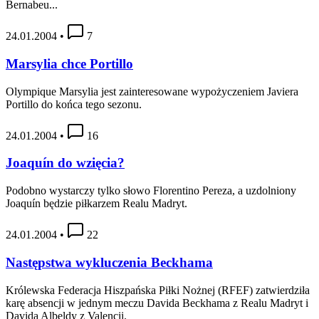
Bernabeu...
24.01.2004
•
7
Marsylia chce Portillo
Olympique Marsylia jest zainteresowane wypożyczeniem Javiera
Portillo do końca tego sezonu.
24.01.2004
•
16
Joaquín do wzięcia?
Podobno wystarczy tylko słowo Florentino Pereza, a uzdolniony
Joaquín będzie piłkarzem Realu Madryt.
24.01.2004
•
22
Następstwa wykluczenia Beckhama
Królewska Federacja Hiszpańska Piłki Nożnej (RFEF) zatwierdziła
karę absencji w jednym meczu Davida Beckhama z Realu Madryt i
Davida Albeldy z Valencii.