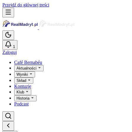
Przejdź do głównej treści
1
Zaloguj
Café Bernabéu
Aktualności
Wyniki
Skład
Kontuzje
Klub
Historia
Podcast