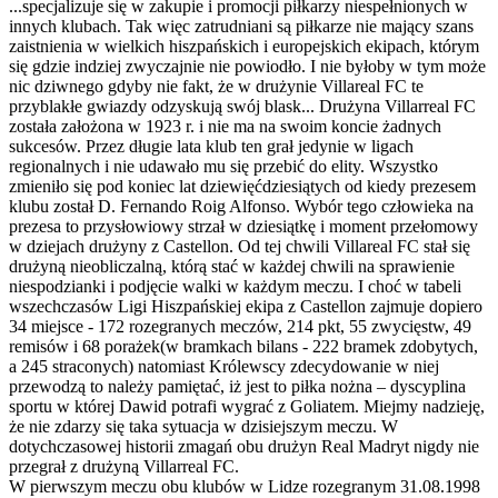
...specjalizuje się w zakupie i promocji piłkarzy niespełnionych w
innych klubach. Tak więc zatrudniani są piłkarze nie mający szans
zaistnienia w wielkich hiszpańskich i europejskich ekipach, którym
się gdzie indziej zwyczajnie nie powiodło. I nie byłoby w tym może
nic dziwnego gdyby nie fakt, że w drużynie Villareal FC te
przyblakłe gwiazdy odzyskują swój blask... Drużyna Villarreal FC
została założona w 1923 r. i nie ma na swoim koncie żadnych
sukcesów. Przez długie lata klub ten grał jedynie w ligach
regionalnych i nie udawało mu się przebić do elity. Wszystko
zmieniło się pod koniec lat dziewięćdziesiątych od kiedy prezesem
klubu został D. Fernando Roig Alfonso. Wybór tego człowieka na
prezesa to przysłowiowy strzał w dziesiątkę i moment przełomowy
w dziejach drużyny z Castellon. Od tej chwili Villareal FC stał się
drużyną nieobliczalną, którą stać w każdej chwili na sprawienie
niespodzianki i podjęcie walki w każdym meczu. I choć w tabeli
wszechczasów Ligi Hiszpańskiej ekipa z Castellon zajmuje dopiero
34 miejsce - 172 rozegranych meczów, 214 pkt, 55 zwycięstw, 49
remisów i 68 porażek(w bramkach bilans - 222 bramek zdobytych,
a 245 straconych) natomiast Królewscy zdecydowanie w niej
przewodzą to należy pamiętać, iż jest to piłka nożna – dyscyplina
sportu w której Dawid potrafi wygrać z Goliatem. Miejmy nadzieję,
że nie zdarzy się taka sytuacja w dzisiejszym meczu. W
dotychczasowej historii zmagań obu drużyn Real Madryt nigdy nie
przegrał z drużyną Villarreal FC.
W pierwszym meczu obu klubów w Lidze rozegranym 31.08.1998