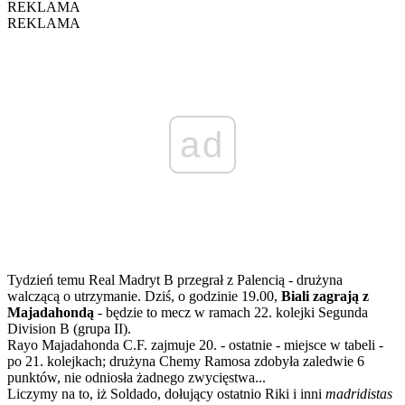
REKLAMA
REKLAMA
ad
Tydzień temu Real Madryt B przegrał z Palencią - drużyna
walczącą o utrzymanie. Dziś, o godzinie 19.00,
Biali zagrają z
Majadahondą
- będzie to mecz w ramach 22. kolejki Segunda
Division B (grupa II).
Rayo Majadahonda C.F. zajmuje 20. - ostatnie - miejsce w tabeli -
po 21. kolejkach; drużyna Chemy Ramosa zdobyła zaledwie 6
punktów, nie odniosła żadnego zwycięstwa...
Liczymy na to, iż Soldado, dołujący ostatnio Riki i inni
madridistas