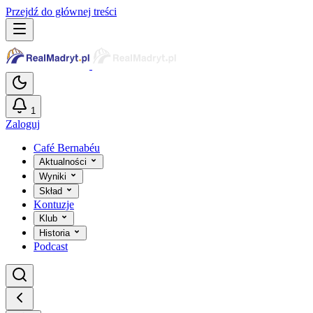
Przejdź do głównej treści
1
Zaloguj
Café Bernabéu
Aktualności
Wyniki
Skład
Kontuzje
Klub
Historia
Podcast