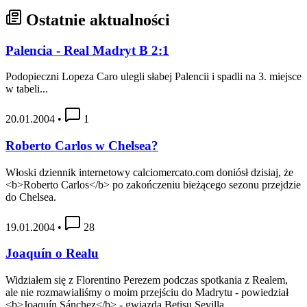
Ostatnie aktualności
Palencia - Real Madryt B 2:1
Podopieczni Lopeza Caro ulegli słabej Palencii i spadli na 3. miejsce
w tabeli...
20.01.2004
•
1
Roberto Carlos w Chelsea?
Włoski dziennik internetowy calciomercato.com doniósł dzisiaj, że
<b>Roberto Carlos</b> po zakończeniu bieżącego sezonu przejdzie
do Chelsea.
19.01.2004
•
28
Joaquín o Realu
Widziałem się z Florentino Perezem podczas spotkania z Realem,
ale nie rozmawialiśmy o moim przejściu do Madrytu - powiedział
<b>Joaquín Sánchez</b> - gwiazda Betisu Sevilla.