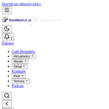
Przejdź do głównej treści
1
Zaloguj
Café Bernabéu
Aktualności
Wyniki
Skład
Kontuzje
Klub
Historia
Podcast