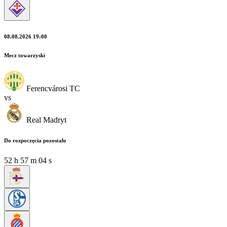
08.08.2026 19:00
Mecz towarzyski
Ferencvárosi TC
vs
Real Madryt
Do rozpoczęcia pozostało
52
h
57
m
04
s