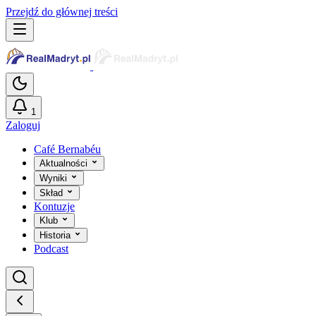
Przejdź do głównej treści
1
Zaloguj
Café Bernabéu
Aktualności
Wyniki
Skład
Kontuzje
Klub
Historia
Podcast