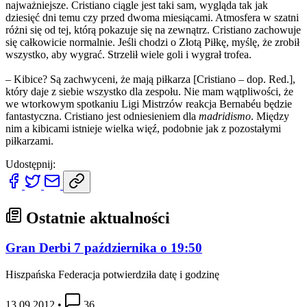
najważniejsze. Cristiano ciągle jest taki sam, wygląda tak jak
dziesięć dni temu czy przed dwoma miesiącami. Atmosfera w szatni
różni się od tej, którą pokazuje się na zewnątrz. Cristiano zachowuje
się całkowicie normalnie. Jeśli chodzi o Złotą Piłkę, myślę, że zrobił
wszystko, aby wygrać. Strzelił wiele goli i wygrał trofea.
– Kibice? Są zachwyceni, że mają piłkarza [Cristiano – dop. Red.],
który daje z siebie wszystko dla zespołu. Nie mam wątpliwości, że
we wtorkowym spotkaniu Ligi Mistrzów reakcja Bernabéu będzie
fantastyczna. Cristiano jest odniesieniem dla
madridismo
. Między
nim a kibicami istnieje wielka więź, podobnie jak z pozostałymi
piłkarzami.
Udostępnij:
Ostatnie aktualności
Gran Derbi 7 października o 19:50
Hiszpańska Federacja potwierdziła datę i godzinę
13.09.2012
•
36