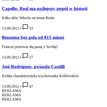
Capello: Real ma najlepszy zespół w historii
Kilka słów Włocha na temat Realu
13.09.2012
•
33
Benzema bez gola od 815 minut
Francuz przerwie złą passę z Sevillą?
13.09.2012
•
27
Jesé Rodríguez, gwiazda Castilli
Krótka charakterystyka wychowanka Królewskich
13.09.2012
•
47
REKLAMA
REKLAMA
REKLAMA