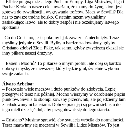
– Kibice pragną dziesiątego Pucharu Europy. Liga Mistrzów, Liga i
Puchar Króla to nasze cele i uważam, że mamy drużynę, która jest
gotowa do rywalizacji i wygrywania trofeów. Mecz w Sewilli? Dla
nas to zawsze trudne boisko. Ostatnim razem wygraliśmy
zaskakująco łatwo, ale to dobry zespół i nie oczekujemy łatwego
spotkania.
–Co do Cristiano, jest spokojny i jak zawsze uśmiechnięty. Teraz
myślimy jedynie o Sevilli. Byłbym bardzo zadowolony, gdyby
Cristiano zdobył Złotą Piłkę, tak samo, gdyby zwycięzcą okazał się
inny piłkarz naszej drużyny.
– Essien i Modrić? To piłkarze o innym profilu, ale obaj są bardzo
dobrzy i myślę, że nieważne, który będzie grał, świetnie wykona
swoje zadania.
Álvaro Arbeloa:
– Pozostało wiele meczów i dużo punktów do zdobycia. Lepiej
przegrywać teraz niż później. Mocno wierzymy w odrobienie pięciu
punktów. Sevilla to skomplikowany przeciwnik, ale pojedziemy tam
z naładowanymi bateriami. Dobrze pracują i są pewni siebie, a do
tego mieli dziesięć dni, aby przygotować się do tego starcia.
– Cristiano? Musimy sprawić, aby sytuacja wróciła do normalności.
Teraz martwimy się meczami w Sewilli i Lidze Mistrzów. To jest