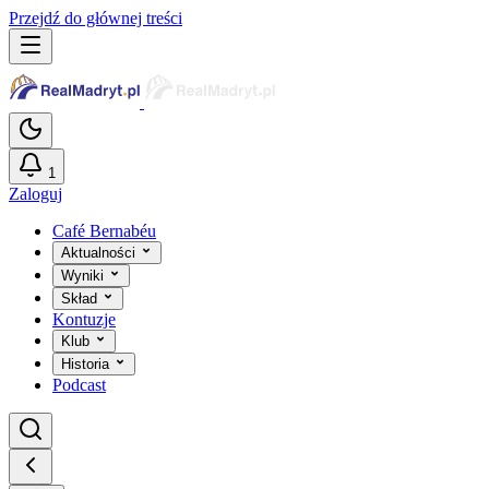
Przejdź do głównej treści
1
Zaloguj
Café Bernabéu
Aktualności
Wyniki
Skład
Kontuzje
Klub
Historia
Podcast