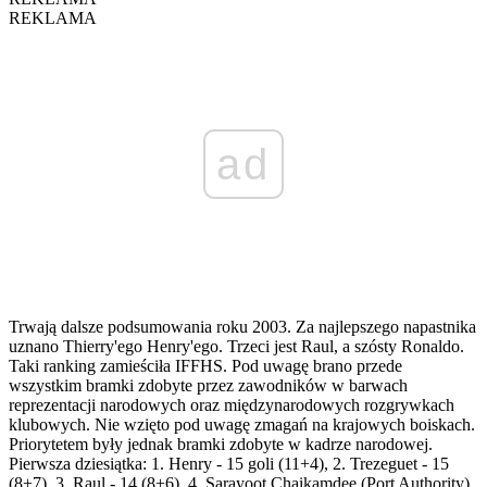
REKLAMA
ad
Trwają dalsze podsumowania roku 2003. Za najlepszego napastnika
uznano Thierry'ego Henry'ego. Trzeci jest Raul, a szósty Ronaldo.
Taki ranking zamieściła IFFHS. Pod uwagę brano przede
wszystkim bramki zdobyte przez zawodników w barwach
reprezentacji narodowych oraz międzynarodowych rozgrywkach
klubowych. Nie wzięto pod uwagę zmagań na krajowych boiskach.
Priorytetem były jednak bramki zdobyte w kadrze narodowej.
Pierwsza dziesiątka: 1. Henry - 15 goli (11+4), 2. Trezeguet - 15
(8+7), 3. Raul - 14 (8+6), 4. Sarayoot Chaikamdee (Port Authority)