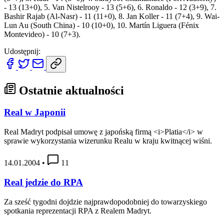
- 13 (13+0), 5. Van Nistelrooy - 13 (5+6), 6. Ronaldo - 12 (3+9), 7.
Bashir Rajab (Al-Nasr) - 11 (11+0), 8. Jan Koller - 11 (7+4), 9. Wai-
Lun Au (South China) - 10 (10+0), 10. Martín Liguera (Fénix
Montevideo) - 10 (7+3).
Udostępnij:
Ostatnie aktualności
Real w Japonii
Real Madryt podpisał umowę z japońską firmą <i>Platia</i> w
sprawie wykorzystania wizerunku Realu w kraju kwitnącej wiśni.
14.01.2004
•
11
Real jedzie do RPA
Za sześć tygodni dojdzie najprawdopodobniej do towarzyskiego
spotkania reprezentacji RPA z Realem Madryt.