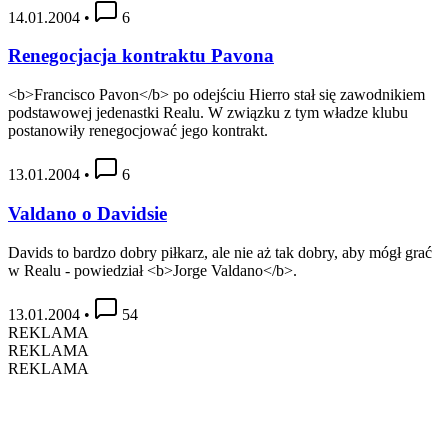
14.01.2004
•
6
Renegocjacja kontraktu Pavona
<b>Francisco Pavon</b> po odejściu Hierro stał się zawodnikiem
podstawowej jedenastki Realu. W związku z tym władze klubu
postanowiły renegocjować jego kontrakt.
13.01.2004
•
6
Valdano o Davidsie
Davids to bardzo dobry piłkarz, ale nie aż tak dobry, aby mógł grać
w Realu - powiedział <b>Jorge Valdano</b>.
13.01.2004
•
54
REKLAMA
REKLAMA
REKLAMA