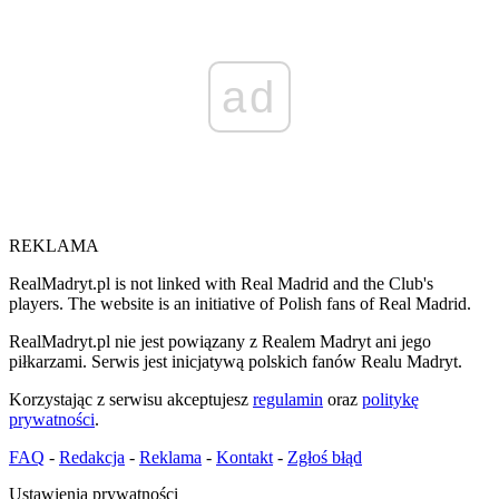
ad
REKLAMA
RealMadryt.pl is not linked with Real Madrid and the Club's
players. The website is an initiative of Polish fans of Real Madrid.
RealMadryt.pl nie jest powiązany z Realem Madryt ani jego
piłkarzami. Serwis jest inicjatywą polskich fanów Realu Madryt.
Korzystając z serwisu akceptujesz
regulamin
oraz
politykę
prywatności
.
FAQ
-
Redakcja
-
Reklama
-
Kontakt
-
Zgłoś błąd
Ustawienia prywatności