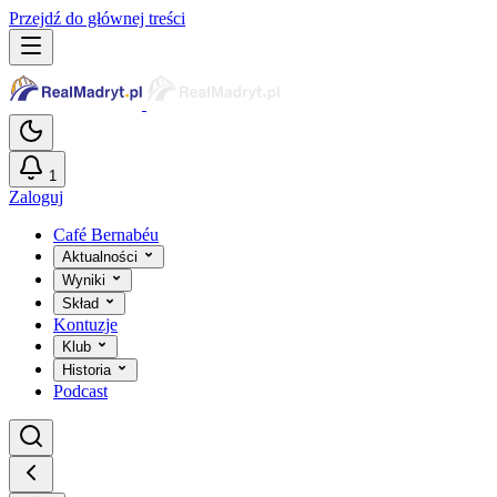
Przejdź do głównej treści
1
Zaloguj
Café Bernabéu
Aktualności
Wyniki
Skład
Kontuzje
Klub
Historia
Podcast