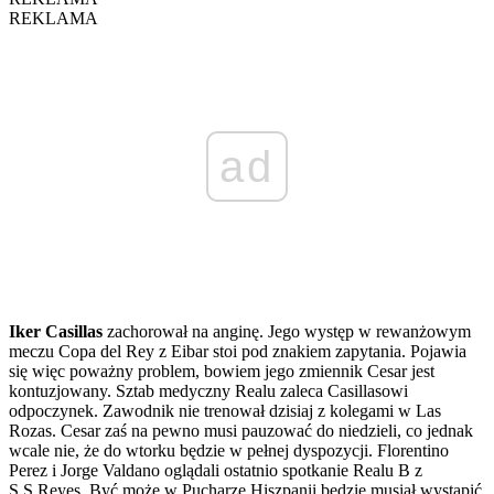
REKLAMA
ad
Iker Casillas
zachorował na anginę. Jego występ w rewanżowym
meczu Copa del Rey z Eibar stoi pod znakiem zapytania. Pojawia
się więc poważny problem, bowiem jego zmiennik Cesar jest
kontuzjowany. Sztab medyczny Realu zaleca Casillasowi
odpoczynek. Zawodnik nie trenował dzisiaj z kolegami w Las
Rozas. Cesar zaś na pewno musi pauzować do niedzieli, co jednak
wcale nie, że do wtorku będzie w pełnej dyspozycji. Florentino
Perez i Jorge Valdano oglądali ostatnio spotkanie Realu B z
S.S.Reyes. Być może w Pucharze Hiszpanii będzie musiał wystąpić