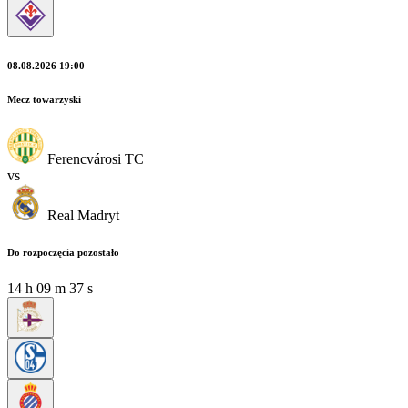
08.08.2026 19:00
Mecz towarzyski
Ferencvárosi TC
vs
Real Madryt
Do rozpoczęcia pozostało
14
h
09
m
37
s