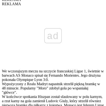
REKLAMA
ad
We wczorajszym meczu na szczycie francuskiej Ligue 1, świetnie w
barwach AS Monaco spisał się Fernando Morientes. Jego drużyna
pokonała Olympique Lyon 3:0.
Wypożyczony z Realu Madryt napastnik strzelił piękną bramkę w
48 minucie. Popularny "Moro" zdobył gola po wspaniałaj
"główce".
W końcówce spotkania Hiszpan został sfaulowany w polu karnym,
a rzut karny na gola zamienił Ludovic Giuly, który strzelił równiez
pierwszą bramkę dla piłkarzy z księstwa. Monaco jest liderem Ligue