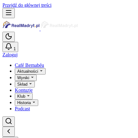
Przejdź do głównej treści
1
Zaloguj
Café Bernabéu
Aktualności
Wyniki
Skład
Kontuzje
Klub
Historia
Podcast