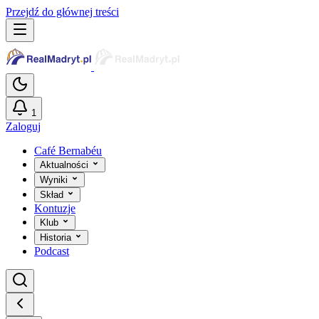
Przejdź do głównej treści
1
Zaloguj
Café Bernabéu
Aktualności
Wyniki
Skład
Kontuzje
Klub
Historia
Podcast