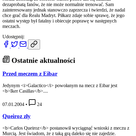
dezaprobatą fanów, że nie może normalnie trenować. Sam
zainteresowany jednak stanowczo zaprzecza i twierdzi, że nadal
chce grać dla Realu Madryt. Piłkarz zdaje sobie sprawę, że jego
ostatni występ był fatalny i obiecuje poprawę w następnych
meczach.
Udostępnij:
Ostatnie aktualności
Przed meczem z Eibar
Jedynym <i>Galactico</i> powołanym na mecz z Eibar jest
<b>Iker Casillas</b>....
07.01.2004
•
24
Queiroz zły
<b>Carlos Queiroz</b> postanowił wyciągnąć wnioski z meczu z
Murcią. Jest świadom, że z taką grą daleko się nie zajedzie.