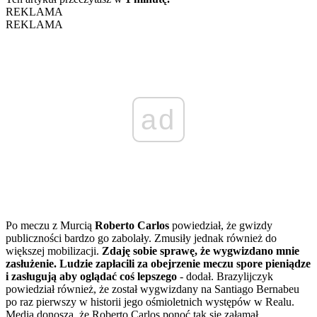
REKLAMA
REKLAMA
ad
Po meczu z Murcią
Roberto Carlos
powiedział, że gwizdy
publiczności bardzo go zabolały. Zmusiły jednak również do
większej mobilizacji.
Zdaję sobie sprawę, że wygwizdano mnie
zasłużenie. Ludzie zapłacili za obejrzenie meczu spore pieniądze
i zasługują aby oglądać coś lepszego
- dodał. Brazylijczyk
powiedział również, że został wygwizdany na Santiago Bernabeu
po raz pierwszy w historii jego ośmioletnich występów w Realu.
Media donoszą, że Roberto Carlos ponoć tak się załamał