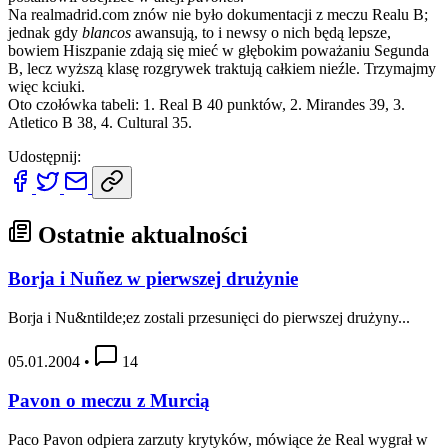
Na realmadrid.com znów nie było dokumentacji z meczu Realu B;
jednak gdy
blancos
awansują, to i newsy o nich będą lepsze,
bowiem Hiszpanie zdają się mieć w głębokim poważaniu Segunda
B, lecz wyższą klasę rozgrywek traktują całkiem nieźle. Trzymajmy
więc kciuki.
Oto czołówka tabeli: 1. Real B 40 punktów, 2. Mirandes 39, 3.
Atletico B 38, 4. Cultural 35.
Udostępnij:
Ostatnie aktualności
Borja i Nuñez w pierwszej drużynie
Borja i Nu&ntilde;ez zostali przesunięci do pierwszej drużyny...
05.01.2004
•
14
Pavon o meczu z Murcią
Paco Pavon odpiera zarzuty krytyków, mówiące że Real wygrał w