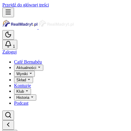
Przejdź do głównej treści
1
Zaloguj
Café Bernabéu
Aktualności
Wyniki
Skład
Kontuzje
Klub
Historia
Podcast