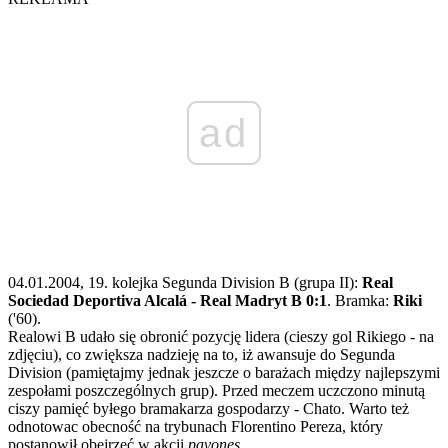
ad
04.01.2004, 19. kolejka Segunda Division B (grupa II):
Real
Sociedad Deportiva Alcalá - Real Madryt B 0:1
. Bramka:
Riki
('60).
Realowi B udało się obronić pozycję lidera (cieszy gol Rikiego - na
zdjęciu), co zwiększa nadzieję na to, iż awansuje do Segunda
Division (pamiętajmy jednak jeszcze o barażach między najlepszymi
zespołami poszczególnych grup). Przed meczem uczczono minutą
ciszy pamięć byłego bramakarza gospodarzy - Chato. Warto też
odnotowac obecność na trybunach Florentino Pereza, który
postanowił obejrzeć w akcji
pavones
.