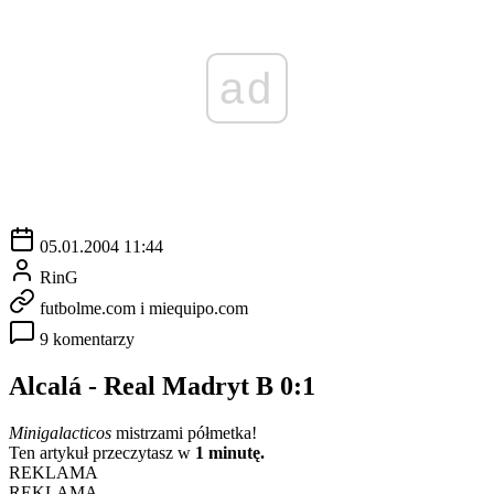
ad
05.01.2004 11:44
RinG
futbolme.com i miequipo.com
9 komentarzy
Alcalá - Real Madryt B 0:1
Minigalacticos
mistrzami półmetka!
Ten artykuł przeczytasz w
1 minutę.
REKLAMA
REKLAMA