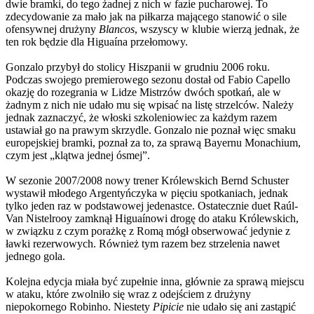
dwie bramki, do tego żadnej z nich w fazie pucharowej. To
zdecydowanie za mało jak na piłkarza mającego stanowić o sile
ofensywnej drużyny
Blancos
, wszyscy w klubie wierzą jednak, że
ten rok będzie dla Higuaína przełomowy.
Gonzalo przybył do stolicy Hiszpanii w grudniu 2006 roku.
Podczas swojego premierowego sezonu dostał od Fabio Capello
okazję do rozegrania w Lidze Mistrzów dwóch spotkań, ale w
żadnym z nich nie udało mu się wpisać na listę strzelców. Należy
jednak zaznaczyć, że włoski szkoleniowiec za każdym razem
ustawiał go na prawym skrzydle. Gonzalo nie poznał więc smaku
europejskiej bramki, poznał za to, za sprawą Bayernu Monachium,
czym jest „klątwa jednej ósmej”.
W sezonie 2007/2008 nowy trener Królewskich Bernd Schuster
wystawił młodego Argentyńczyka w pięciu spotkaniach, jednak
tylko jeden raz w podstawowej jedenastce. Ostatecznie duet Raúl-
Van Nistelrooy zamknął Higuaínowi drogę do ataku Królewskich,
w związku z czym porażkę z Romą mógł obserwować jedynie z
ławki rezerwowych. Również tym razem bez strzelenia nawet
jednego gola.
Kolejna edycja miała być zupełnie inna, głównie za sprawą miejscu
w ataku, które zwolniło się wraz z odejściem z drużyny
niepokornego Robinho. Niestety
Pipicie
nie udało się ani zastąpić