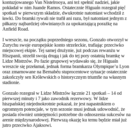
kontuzjowanego Van Nistelrooya, ani też spełnić nadziei, jakie
pokładał w nim Juande Ramos. Ostatecznie Higuaín rozegrał pięć
spotkań w pierwszym składzie, dwukrotnie natomiast wchodził z
ławki. Do bramki rywali nie trafił ani razu, był natomiast jednym z
piłkarzy najbardziej obwinianych za upokarzającą porażkę na
Anfield Road.
I wreszcie, na początku poprzedniego sezonu, Gonzalo otworzył w
Zurychu swoje europejskie konto strzeleckie, trafiając przeciwko
miejscowej ekipie. Tej samej drużynie, już podczas rewanżu w
Hiszpanii, strzelił swoją drugą i jak do tej pory ostatnią bramkę w
Lidze Mistrzów. Po fazie grupowej wydawało się, że Higuaín
wreszcie się przełamał, jednak forma bramkarza Olympique’u Lyon
oraz zmarnowane na Bernabéu stuprocentowe sytuacje ostatecznie
zakończyły sen Królewskich o historycznym triumfie na własnym
stadionie.
Gonzalo rozegrał w Lidze Mistrzów łącznie 21 spotkań – 14 od
pierwszej minuty i 7 jako zawodnik rezerwowy. W lidze
hiszpańskiej niejednokrotnie pokazał, że jest napastnikiem o
ogromnym potencjale, w tym sezonie musi jednak udowodnić, że
posiada również umiejętności potrzebne do odnoszenia sukcesów na
arenie międzynarodowej. Pierwszą okazję ku temu będzie miał już
jutro przeciwko Ajaksowi.