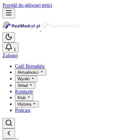
Przejdź do głównej treści
1
Zaloguj
Café Bernabéu
Aktualności
Wyniki
Skład
Kontuzje
Klub
Historia
Podcast