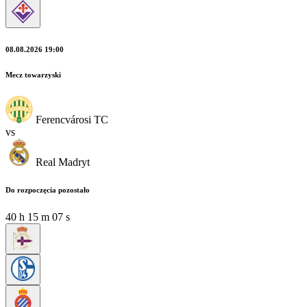
08.08.2026 19:00
Mecz towarzyski
Ferencvárosi TC
vs
Real Madryt
Do rozpoczęcia pozostało
40
h
15
m
07
s