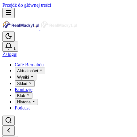
Przejdź do głównej treści
1
Zaloguj
Café Bernabéu
Aktualności
Wyniki
Skład
Kontuzje
Klub
Historia
Podcast