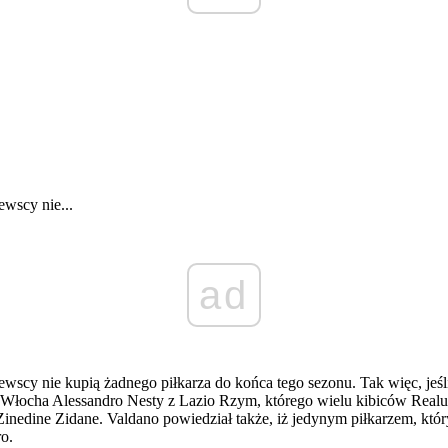
ewscy nie...
ad
ewscy nie kupią żadnego piłkarza do końca tego sezonu. Tak więc, jeś
łocha Alessandro Nesty z Lazio Rzym, którego wielu kibiców Realu c
nedine Zidane. Valdano powiedział także, iż jedynym piłkarzem, któr
o.