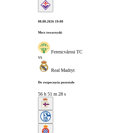
08.08.2026 19:00
Mecz towarzyski
Ferencvárosi TC
vs
Real Madryt
Do rozpoczęcia pozostało
56
h
51
m
27
s