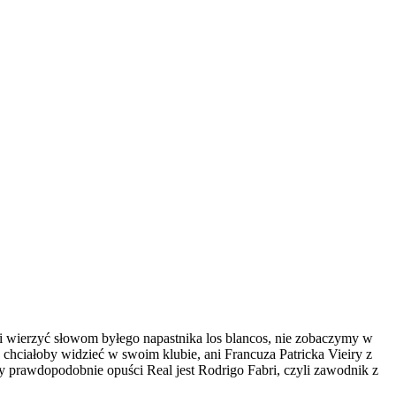
li wierzyć słowom byłego napastnika los blancos, nie zobaczymy w
hciałoby widzieć w swoim klubie, ani Francuza Patricka Vieiry z
y prawdopodobnie opuści Real jest Rodrigo Fabri, czyli zawodnik z