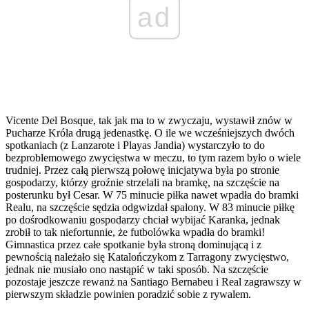
ad
Vicente Del Bosque, tak jak ma to w zwyczaju, wystawił znów w
Pucharze Króla drugą jedenastkę. O ile we wcześniejszych dwóch
spotkaniach (z Lanzarote i Playas Jandia) wystarczyło to do
bezproblemowego zwycięstwa w meczu, to tym razem było o wiele
trudniej. Przez całą pierwszą połowę inicjatywa była po stronie
gospodarzy, którzy groźnie strzelali na bramkę, na szczęście na
posterunku był Cesar. W 75 minucie piłka nawet wpadła do bramki
Realu, na szczęście sędzia odgwizdał spalony. W 83 minucie piłkę
po dośrodkowaniu gospodarzy chciał wybijać Karanka, jednak
zrobił to tak niefortunnie, że futbolówka wpadła do bramki!
Gimnastica przez całe spotkanie była stroną dominującą i z
pewnością należało się Katalończykom z Tarragony zwycięstwo,
jednak nie musiało ono nastąpić w taki sposób. Na szczęście
pozostaje jeszcze rewanż na Santiago Bernabeu i Real zagrawszy w
pierwszym składzie powinien poradzić sobie z rywalem.