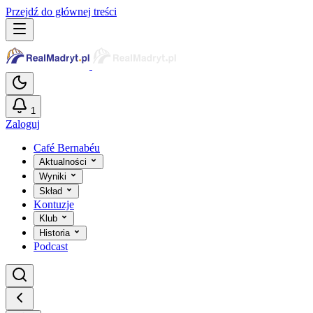
Przejdź do głównej treści
1
Zaloguj
Café Bernabéu
Aktualności
Wyniki
Skład
Kontuzje
Klub
Historia
Podcast