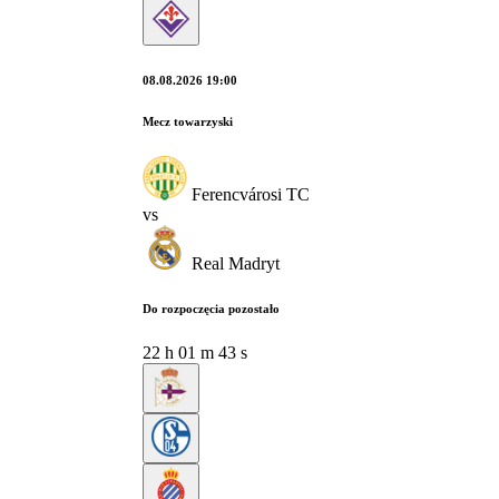
08.08.2026 19:00
Mecz towarzyski
Ferencvárosi TC
vs
Real Madryt
Do rozpoczęcia pozostało
22
h
01
m
42
s