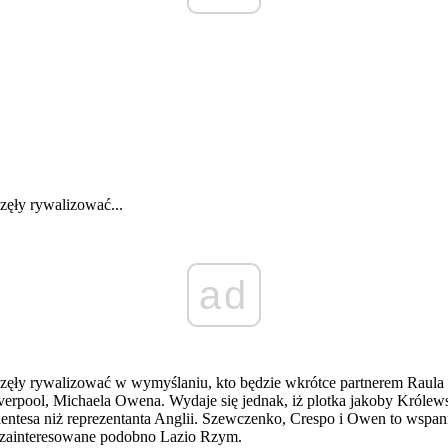
zęły rywalizować...
ad
zęły rywalizować w wymyślaniu, kto będzie wkrótce partnerem Raula 
verpool, Michaela Owena. Wydaje się jednak, iż plotka jakoby Królews
ntesa niż reprezentanta Anglii. Szewczenko, Crespo i Owen to wspanial
t zainteresowane podobno Lazio Rzym.