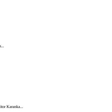
...
tor Karanka...