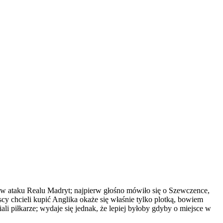
w ataku Realu Madryt; najpierw głośno mówiło się o Szewczence,
cy chcieli kupić Anglika okaże się właśnie tylko plotką, bowiem
i piłkarze; wydaje się jednak, że lepiej byłoby gdyby o miejsce w