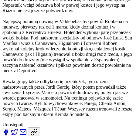
Napastnik wciąż odczuwa ból w prawej kostce i jego występ na
Riazor nie jest jeszcze potwierdzony.
Najlepszą poranną nowiną w Valdebebas był powrót Robbena na
murawę, pierwszy raz od 1 marca, kiedy doznał kontuzji w
spotkaniu z Recreativo Huelva. Holender wykonał parę przebieżek
wokół boiska. Pod nadzorem specjalisty od odnowy José Luisa San
Martína i wraz z Cannavaro, Higuainem i Torresem Robben
wykonał kolejny krok w leczeniu kontuzji skręcenia lewej kostki.
Cannavaro (jak i Higuain) trenował z boku drugi raz z rzedu, a jego
powrót do drużyny (nie wystąpił w spotkaniu z Espanyolem)
zaczyna nabierać kształtów i piłkarz powinien dostać powołanie na
mecz z Deportivo.
Reszta grupy także odbyła serię przebieżek, tym razem
nadzorowanych przez Jordi Garcíę, który potem prowadził także
ćwiczenia fizyczne. Marcelo powrócił do drużyny, po tym jak we
wtorek pracował w samotności. Na treningu pojawiło się sześc
nowych twarzy. Byli to wychowankowie: Parejo, Chema Antón,
Sergio, Mateos, Vázquez i Tébar. Wszyscy razem trenowali z resztą
ekipy pod bacznym okiem Bernda Schustera.
Udostępnij: