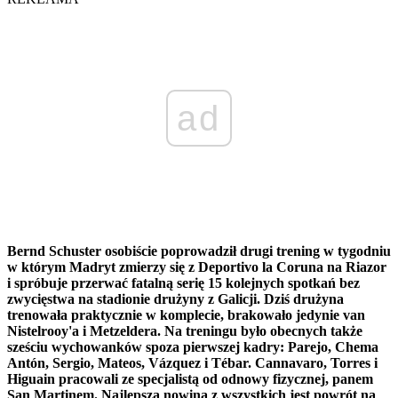
ad
Bernd Schuster osobiście poprowadził drugi trening w tygodniu
w którym Madryt zmierzy się z Deportivo la Coruna na Riazor
i spróbuje przerwać fatalną serię 15 kolejnych spotkań bez
zwycięstwa na stadionie drużyny z Galicji. Dziś drużyna
trenowała praktycznie w komplecie, brakowało jedynie van
Nistelrooy'a i Metzeldera. Na treningu było obecnych także
sześciu wychowanków spoza pierwszej kadry: Parejo, Chema
Antón, Sergio, Mateos, Vázquez i Tébar. Cannavaro, Torres i
Higuain pracowali ze specjalistą od odnowy fizycznej, panem
San Martinem. Najlepszą nowiną z wszystkich jest powrót na