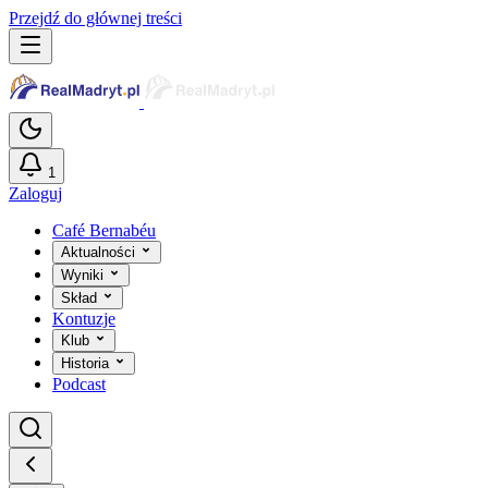
Przejdź do głównej treści
1
Zaloguj
Café Bernabéu
Aktualności
Wyniki
Skład
Kontuzje
Klub
Historia
Podcast