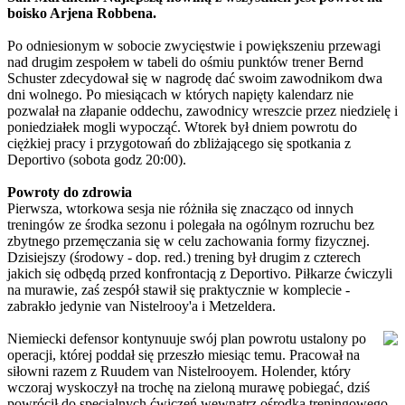
boisko Arjena Robbena.
Po odniesionym w sobocie zwycięstwie i powiększeniu przewagi
nad drugim zespołem w tabeli do ośmiu punktów trener Bernd
Schuster zdecydował się w nagrodę dać swoim zawodnikom dwa
dni wolnego. Po miesiącach w których napięty kalendarz nie
pozwalał na złapanie oddechu, zawodnicy wreszcie przez niedzielę i
poniedziałek mogli wypocząć. Wtorek był dniem powrotu do
ciężkiej pracy i przygotowań do zbliżającego się spotkania z
Deportivo (sobota godz 20:00).
Powroty do zdrowia
Pierwsza, wtorkowa sesja nie różniła się znacząco od innych
treningów ze środka sezonu i polegała na ogólnym rozruchu bez
zbytnego przemęczania się w celu zachowania formy fizycznej.
Dzisiejszy (środowy - dop. red.) trening był drugim z czterech
jakich się odbędą przed konfrontacją z Deportivo. Piłkarze ćwiczyli
na murawie, zaś zespół stawił się praktycznie w komplecie -
zabrakło jedynie van Nistelrooy'a i Metzeldera.
Niemiecki defensor kontynuuje swój plan powrotu ustalony po
operacji, której poddał się przeszło miesiąc temu. Pracował na
siłowni razem z Ruudem van Nistelrooyem. Holender, który
wczoraj wyskoczył na trochę na zieloną murawę pobiegać, dziś
powrócił do specjalnych ćwiczeń wewnątrz ośrodka treningowego.