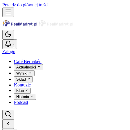
Przejdź do głównej treści
1
Zaloguj
Café Bernabéu
Aktualności
Wyniki
Skład
Kontuzje
Klub
Historia
Podcast