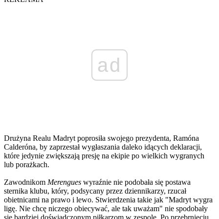
ad
Drużyna Realu Madryt poprosiła swojego prezydenta, Ramóna
Calderóna, by zaprzestał wygłaszania daleko idących deklaracji,
które jedynie zwiększają presję na ekipie po wielkich wygranych
lub porażkach.
Zawodnikom
Merengues
wyraźnie nie podobała się postawa
sternika klubu, który, podsycany przez dziennikarzy, rzucał
obietnicami na prawo i lewo. Stwierdzenia takie jak "Madryt wygra
ligę. Nie chcę niczego obiecywać, ale tak uważam" nie spodobały
się bardziej doświadczonym piłkarzom w zespole. Po przebrnięciu