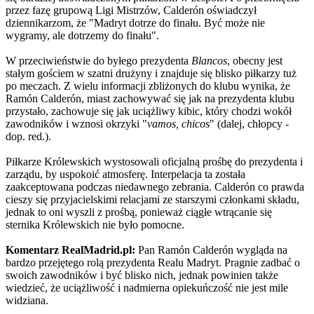
przez fazę grupową Ligi Mistrzów, Calderón oświadczył
dziennikarzom, że "Madryt dotrze do finału. Być może nie
wygramy, ale dotrzemy do finału".
W przeciwieństwie do byłego prezydenta
Blancos
, obecny jest
stałym gościem w szatni drużyny i znajduje się blisko piłkarzy tuż
po meczach. Z wielu informacji zbliżonych do klubu wynika, że
Ramón Calderón, miast zachowywać się jak na prezydenta klubu
przystało, zachowuje się jak uciążliwy kibic, który chodzi wokół
zawodników i wznosi okrzyki "
vamos, chicos
" (dalej, chłopcy -
dop. red.).
Piłkarze Królewskich wystosowali oficjalną prośbę do prezydenta i
zarządu, by uspokoić atmosferę. Interpelacja ta została
zaakceptowana podczas niedawnego zebrania. Calderón co prawda
cieszy się przyjacielskimi relacjami ze starszymi członkami składu,
jednak to oni wyszli z prośbą, ponieważ ciągłe wtrącanie się
sternika Królewskich nie było pomocne.
Komentarz RealMadrid.pl:
Pan Ramón Calderón wygląda na
bardzo przejętego rolą prezydenta Realu Madryt. Pragnie zadbać o
swoich zawodników i być blisko nich, jednak powinien także
wiedzieć, że uciążliwość i nadmierna opiekuńczość nie jest mile
widziana.