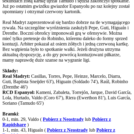
sekundach żółtą kartkę ujrzał Tamudo i sędzia zakończył spotkanie.
Już po ostatnim gwizdku gwiazdor Espanyolu po raz kolejny został
upomniany i otrzymał czerwony kartonik.
Real Madryt zaprezentował się bardzo dobrze na tle wymagającego
rywala. Na szczególne wyróżnienia zasłużyli Pepe, Guti, Higuaín i
Drenthe. Boczni obrońcy imponowali grą w ofensywie. Można
mieć tylko pretensje do Robinho, któremu daleko do formy sprzed
kontuzji. Arbiter pokazał aż osiem żółtych i jedną czerwoną kartkę.
Bez wątpienia było to spotkanie walki. Jeżeli drużyna utrzyma
aktualną dyspozycję, a do gry powrócą kontuzjowani piłkarze,
mamy naprawdę duże szanse na wygranie ligi.
Składy:
Real Madryt:
Casillas, Torres, Pepe, Heinze, Marcelo, Diarra,
Guti, Baptista Sneijder 63'), Higuain (Soldado 74'), Raúl, Robinho
(Drenthe 46')
RCD Espanyol:
Kameni, Zabaleta, Torrejón, Jarque, David García,
Lola, Hurtado, Valdo (Coro 67'), Riera (Ewerthon 81'), Luis García,
Soriano (Tamudo 65')
Bramki
:
0-1, min. 29, Valdo (
Pobierz z Neostrady
lub
Pobierz z
Rapidshare
)
1-1, min. 43, Higuaín (
Pobierz z Neostrady
lub
Pobierz z