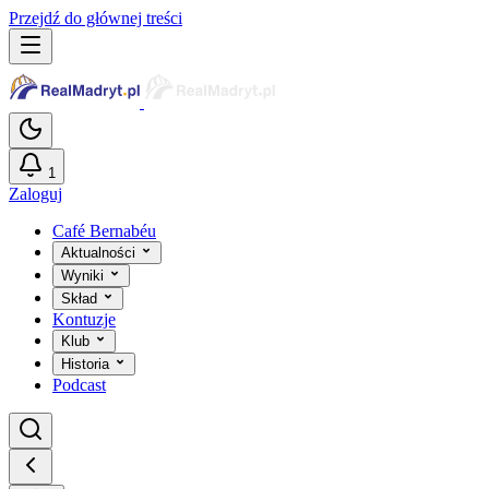
Przejdź do głównej treści
1
Zaloguj
Café Bernabéu
Aktualności
Wyniki
Skład
Kontuzje
Klub
Historia
Podcast