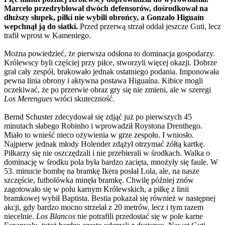
Marcelo przedryblował dwóch defensorów, dośrodkował na
dłuższy słupek, piłki nie wybili obrońcy, a Gonzalo Higuaín
wepchnął ją do siatki.
Przed przerwą strzał oddał jeszcze Guti, lecz
trafił wprost w Kameniego.
Można powiedzieć, że pierwsza odsłona to dominacja gospodarzy.
Królewscy byli częściej przy piłce, stworzyli więcej okazji. Dobrze
grał cały zespół, brakowało jednak ostatniego podania. Imponowała
pewna linia obrony i aktywna postawa Higuaína. Kibice mogli
oczekiwać, że po przerwie obraz gry się nie zmieni, ale w szeregi
Los Merengues
wróci skuteczność.
Bernd Schuster zdecydował się zdjąć już po pierwszych 45
minutach słabego Robinho i wprowadził Roystona Drenthego.
Miało to wnieść nieco ożywienia w grze zespołu. I wniosło.
Najpierw jednak młody Holender zdążył otrzymać żółtą kartkę.
Piłkarzy się nie oszczędzali i nie przebierali w środkach. Walka o
dominację w środku pola była bardzo zacięta, mnożyły się faule. W
53. minucie bombę na bramkę Ikera posłał Lola, ale, na nasze
szczęście, futbolówka minęła bramkę. Chwilę później znów
zagotowało się w polu karnym Królewskich, a piłkę z linii
bramkowej wybił Baptista. Bestia pokazał się również w następnej
akcji, gdy bardzo mocno strzelał z 20 metrów, lecz i tym razem
niecelnie.
Los Blancos
nie potrafili przedostać się w pole karne