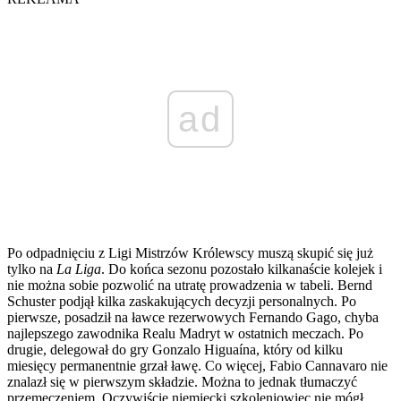
ad
Po odpadnięciu z Ligi Mistrzów Królewscy muszą skupić się już
tylko na
La Liga
. Do końca sezonu pozostało kilkanaście kolejek i
nie można sobie pozwolić na utratę prowadzenia w tabeli. Bernd
Schuster podjął kilka zaskakujących decyzji personalnych. Po
pierwsze, posadził na ławce rezerwowych Fernando Gago, chyba
najlepszego zawodnika Realu Madryt w ostatnich meczach. Po
drugie, delegował do gry Gonzalo Higuaína, który od kilku
miesięcy permanentnie grzał ławę. Co więcej, Fabio Cannavaro nie
znalazł się w pierwszym składzie. Można to jednak tłumaczyć
przemęczeniem. Oczywiście niemiecki szkoleniowiec nie mógł