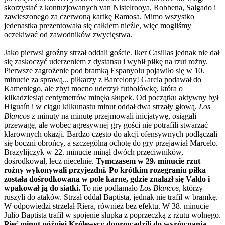
skorzystać z kontuzjowanych van Nistelrooya, Robbena, Salgado i
zawieszonego za czerwoną kartkę Ramosa. Mimo wszystko
jedenastka prezentowała się całkiem nieźle, więc mogliśmy
oczekiwać od zawodników zwycięstwa.
Jako pierwsi groźny strzał oddali goście. Iker Casillas jednak nie dał
się zaskoczyć uderzeniem z dystansu i wybił piłkę na rzut rożny.
Pierwsze zagrożenie pod bramką Espanyolu pojawiło się w 10.
minucie za sprawą... piłkarzy z Barcelony! Garcia podawał do
Kameniego, ale zbyt mocno uderzył futbolówkę, która o
kilkadziesiąt centymetrów minęła słupek. Od początku aktywny był
Higuaín i w ciągu kilkunastu minut oddał dwa strzały głową.
Los
Blancos
z minuty na minutę przejmowali inicjatywę, osiągali
przewagę, ale wobec agresywnej gry gości nie potrafili stwarzać
klarownych okazji. Bardzo często do akcji ofensywnych podłączali
się boczni obrońcy, a szczególną ochotę do gry przejawiał Marcelo.
Brazylijczyk w 22. minucie minął dwóch przeciwników,
dośrodkował, lecz niecelnie.
Tymczasem w 29. minucie rzut
rożny wykonywali przyjezdni. Po krótkim rozegraniu piłka
została dośrodkowana w pole karne, gdzie znalazł się Valdo i
wpakował ją do siatki.
To nie podłamało
Los Blancos
, którzy
ruszyli do ataków. Strzał oddał Baptista, jednak nie trafił w bramkę.
W odpowiedzi strzelał Riera, również bez efektu. W 38. minucie
Julio Baptista trafił w spojenie słupka z poprzeczką z rzutu wolnego.
Pięć minut później Królewscy doprowadzili do wyrównania.