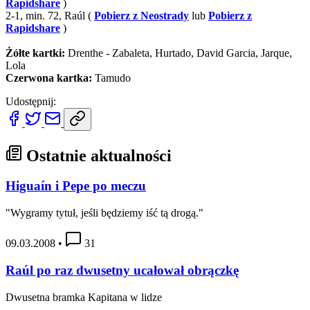
Rapidshare
)
2-1, min. 72, Raúl (
Pobierz z Neostrady
lub
Pobierz z
Rapidshare
)
Żółte kartki:
Drenthe - Zabaleta, Hurtado, David Garcia, Jarque,
Lola
Czerwona kartka:
Tamudo
Udostępnij:
Ostatnie aktualności
Higuaín i Pepe po meczu
"Wygramy tytuł, jeśli będziemy iść tą drogą."
09.03.2008
•
31
Raúl po raz dwusetny ucałował obrączkę
Dwusetna bramka Kapitana w lidze