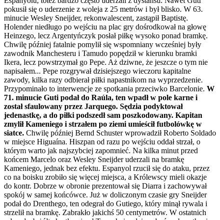
Espanyolu, toteż bardzo często uderzali z dystansu. Nawet Guti
pokusił się o uderzenie z woleja z 25 metrów i był blisko. W 63.
minucie Wesley Sneijder, rekonwalescent, zastąpił Baptistę.
Holender niedługo po wejściu na plac gry dośrodkował na głowę
Heinzego, lecz Argentyńczyk posłał piłkę wysoko ponad bramkę.
Chwilę później fatalnie pomylił się wspomniany wcześniej były
zawodnik Manchesteru i Tamudo popędził w kierunku bramki
Ikera, lecz powstrzymał go Pepe. Aż dziwne, że jeszcze o tym nie
napisałem... Pepe rozgrywał dzisiejszego wieczoru kapitalne
zawody, kilka razy odbierał piłki napastnikom na wyprzedzenie.
Przypominało to interwencje ze spotkania przeciwko Barcelonie.
W
71. minucie Guti podał do Raúla, ten wpadł w pole karne i
został sfaulowany przez Jarquego. Sędzia podyktował
jedenastkę, a do piłki podszedł sam poszkodowany. Kapitan
zmylił Kameniego i strzałem po ziemi umieścił futbolówkę w
siatce.
Chwilę później Bernd Schuster wprowadził Roberto Soldado
w miejsce Higuaína. Hiszpan od razu po wejściu oddał strzał, o
którym warto jak najszybciej zapomnieć. Na kilka minut przed
końcem Marcelo oraz Wesley Sneijder uderzali na bramkę
Kameniego, jednak bez efektu. Espanyol rzucił się do ataku, przez
co na boisku zrobiło się więcej miejsca, a Królewscy mieli okazje
do kontr. Dobrze w obronie prezentował się Diarra i zachowywał
spokój w samej końcówce. Już w doliczonym czasie gry Sneijder
podał do Drenthego, ten odegrał do Gutiego, który minął rywala i
strzelił na bramkę. Zabrakło jakichś 50 centymetrów. W ostatnich