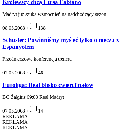
Królewscy chcą Luisa Fabiano
Madryt już szuka wzmocnień na nadchodzący sezon
08.03.2008
•
138
Schuster: Powinniśmy myśleć tylko o meczu z
Espanyolem
Przedmeczowa konferencja trenera
07.03.2008
•
46
Euroliga: Real blisko ćwierćfinałów
BC Žalgiris 69:83 Real Madryt
07.03.2008
•
14
REKLAMA
REKLAMA
REKLAMA