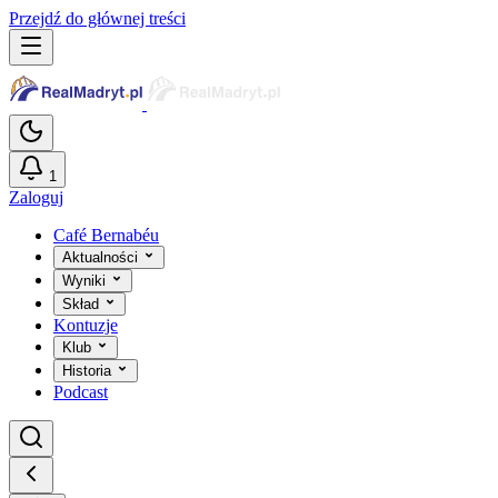
Przejdź do głównej treści
1
Zaloguj
Café Bernabéu
Aktualności
Wyniki
Skład
Kontuzje
Klub
Historia
Podcast