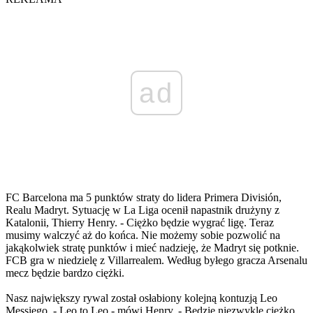
ad
FC Barcelona ma 5 punktów straty do lidera Primera División,
Realu Madryt. Sytuację w La Liga ocenił napastnik drużyny z
Katalonii, Thierry Henry. - Ciężko będzie wygrać ligę. Teraz
musimy walczyć aż do końca. Nie możemy sobie pozwolić na
jakąkolwiek stratę punktów i mieć nadzieję, że Madryt się potknie.
FCB gra w niedzielę z Villarrealem. Według byłego gracza Arsenalu
mecz będzie bardzo ciężki.
Nasz największy rywal został osłabiony kolejną kontuzją Leo
Messiego. - Leo to Leo - mówi Henry. - Będzie niezwykle ciężko