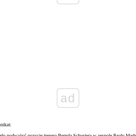
ad
nikat:
 celu podważyć pozycję trenera Bernda Schustera w zespole Realu Madry