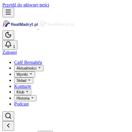
Przejdź do głównej treści
1
Zaloguj
Café Bernabéu
Aktualności
Wyniki
Skład
Kontuzje
Klub
Historia
Podcast