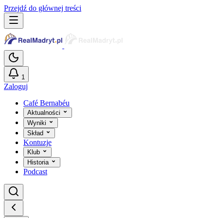
Przejdź do głównej treści
1
Zaloguj
Café Bernabéu
Aktualności
Wyniki
Skład
Kontuzje
Klub
Historia
Podcast