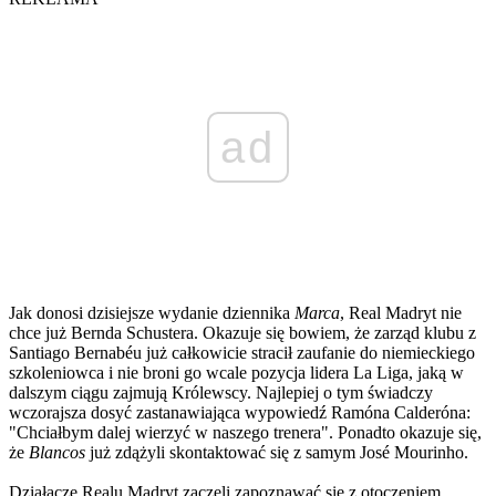
ad
Jak donosi dzisiejsze wydanie dziennika
Marca
, Real Madryt nie
chce już Bernda Schustera. Okazuje się bowiem, że zarząd klubu z
Santiago Bernabéu już całkowicie stracił zaufanie do niemieckiego
szkoleniowca i nie broni go wcale pozycja lidera La Liga, jaką w
dalszym ciągu zajmują Królewscy. Najlepiej o tym świadczy
wczorajsza dosyć zastanawiająca wypowiedź Ramóna Calderóna:
"Chciałbym dalej wierzyć w naszego trenera". Ponadto okazuje się,
że
Blancos
już zdążyli skontaktować się z samym José Mourinho.
Działacze Realu Madryt zaczęli zapoznawać się z otoczeniem