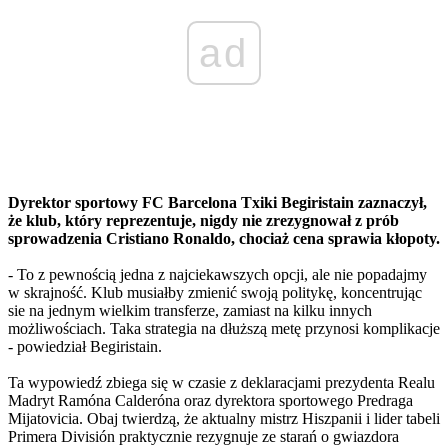
ad
Dyrektor sportowy FC Barcelona Txiki Begiristain zaznaczył,
że klub, który reprezentuje, nigdy nie zrezygnował z prób
sprowadzenia Cristiano Ronaldo, chociaż cena sprawia kłopoty.
- To z pewnością jedna z najciekawszych opcji, ale nie popadajmy
w skrajność. Klub musiałby zmienić swoją politykę, koncentrując
sie na jednym wielkim transferze, zamiast na kilku innych
możliwościach. Taka strategia na dłuższą metę przynosi komplikacje
- powiedział Begiristain.
Ta wypowiedź zbiega się w czasie z deklaracjami prezydenta Realu
Madryt Ramóna Calderóna oraz dyrektora sportowego Predraga
Mijatovicia. Obaj twierdzą, że aktualny mistrz Hiszpanii i lider tabeli
Primera División praktycznie rezygnuje ze starań o gwiazdora