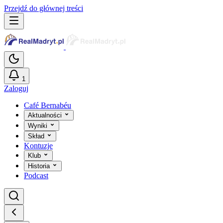
Przejdź do głównej treści
1
Zaloguj
Café Bernabéu
Aktualności
Wyniki
Skład
Kontuzje
Klub
Historia
Podcast