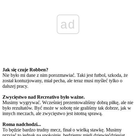
ad
Jak się czuje Robben?
Nie było mi dane z nim porozmawiać. Taki jest futbol, szkoda, że
został kontuzjowany, miał pecha, ale teraz musi myśleć tylko o
dalszej pracy.
Zwycięstwo nad Recreativo było ważne.
Musimy wygrywać. Wcześniej prezentowaliśmy dobrą piłkę, ale nie
było rezultatów. Być może w sobotę nie graliśmy tak dobrze, jak w
innych meczach, ale zwycięstwo jest istotną sprawą.
Roma nadchodzi...
To będzie bardzo trudny mecz, finał o wielką stawkę. Musimy
przyjąć to jednak na spokojnie, będziemy mieli dziewięćdziesiąt