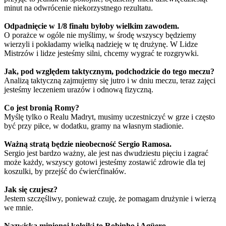
minut na odwrócenie niekorzystnego rezultatu.
Odpadnięcie w 1/8 finału byłoby wielkim zawodem.
O porażce w ogóle nie myślimy, w środę wszyscy będziemy
wierzyli i pokładamy wielką nadzieję w tę drużynę. W Lidze
Mistrzów i lidze jesteśmy silni, chcemy wygrać te rozgrywki.
Jak, pod względem taktycznym, podchodzicie do tego meczu?
Analizą taktyczną zajmujemy się jutro i w dniu meczu, teraz zajęci
jesteśmy leczeniem urazów i odnową fizyczną.
Co jest bronią Romy?
Myślę tylko o Realu Madryt, musimy uczestniczyć w grze i często
być przy piłce, w dodatku, gramy na własnym stadionie.
Ważną stratą będzie nieobecność Sergio Ramosa.
Sergio jest bardzo ważny, ale jest nas dwudziestu pięciu i zagrać
może każdy, wszyscy gotowi jesteśmy zostawić zdrowie dla tej
koszulki, by przejść do ćwierćfinałów.
Jak się czujesz?
Jestem szczęśliwy, ponieważ czuję, że pomagam drużynie i wierzą
we mnie.
Nazwiska minionej kolejki to Robinho i Agüero.