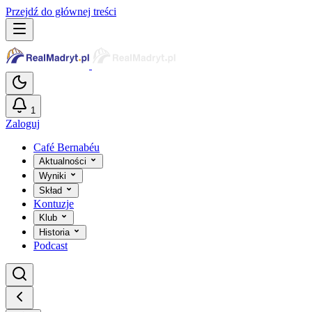
Przejdź do głównej treści
1
Zaloguj
Café Bernabéu
Aktualności
Wyniki
Skład
Kontuzje
Klub
Historia
Podcast