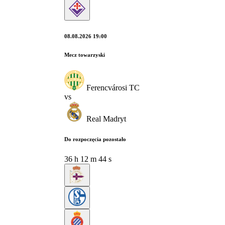
08.08.2026 19:00
Mecz towarzyski
Ferencvárosi TC
vs
Real Madryt
Do rozpoczęcia pozostało
36
h
12
m
43
s