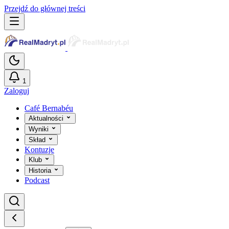
Przejdź do głównej treści
1
Zaloguj
Café Bernabéu
Aktualności
Wyniki
Skład
Kontuzje
Klub
Historia
Podcast