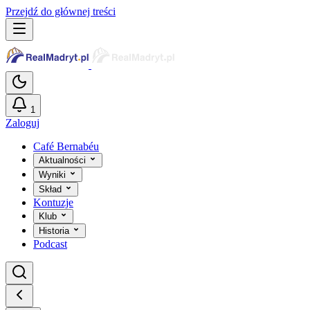
Przejdź do głównej treści
1
Zaloguj
Café Bernabéu
Aktualności
Wyniki
Skład
Kontuzje
Klub
Historia
Podcast