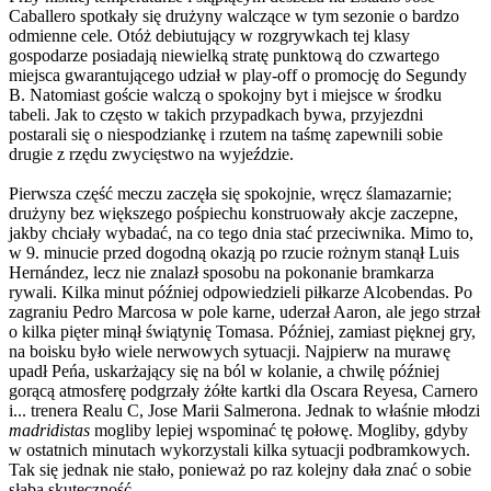
Caballero spotkały się drużyny walczące w tym sezonie o bardzo
odmienne cele. Otóż debiutujący w rozgrywkach tej klasy
gospodarze posiadają niewielką stratę punktową do czwartego
miejsca gwarantującego udział w play-off o promocję do Segundy
B. Natomiast goście walczą o spokojny byt i miejsce w środku
tabeli. Jak to często w takich przypadkach bywa, przyjezdni
postarali się o niespodziankę i rzutem na taśmę zapewnili sobie
drugie z rzędu zwycięstwo na wyjeździe.
Pierwsza część meczu zaczęła się spokojnie, wręcz ślamazarnie;
drużyny bez większego pośpiechu konstruowały akcje zaczepne,
jakby chciały wybadać, na co tego dnia stać przeciwnika. Mimo to,
w 9. minucie przed dogodną okazją po rzucie rożnym stanął Luis
Hernández, lecz nie znalazł sposobu na pokonanie bramkarza
rywali. Kilka minut później odpowiedzieli piłkarze Alcobendas. Po
zagraniu Pedro Marcosa w pole karne, uderzał Aaron, ale jego strzał
o kilka pięter minął świątynię Tomasa. Później, zamiast pięknej gry,
na boisku było wiele nerwowych sytuacji. Najpierw na murawę
upadł Peńa, uskarżający się na ból w kolanie, a chwilę później
gorącą atmosferę podgrzały żółte kartki dla Oscara Reyesa, Carnero
i... trenera Realu C, Jose Marii Salmerona. Jednak to właśnie młodzi
madridistas
mogliby lepiej wspominać tę połowę. Mogliby, gdyby
w ostatnich minutach wykorzystali kilka sytuacji podbramkowych.
Tak się jednak nie stało, ponieważ po raz kolejny dała znać o sobie
słaba skuteczność.