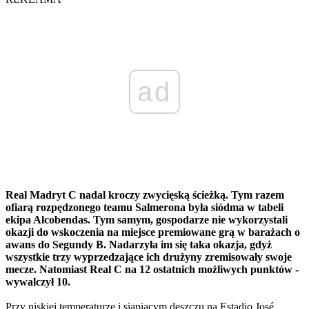
ad
Real Madryt C nadal kroczy zwycięską ścieżką. Tym razem
ofiarą rozpędzonego teamu Salmerona była siódma w tabeli
ekipa Alcobendas. Tym samym, gospodarze nie wykorzystali
okazji do wskoczenia na miejsce premiowane grą w barażach o
awans do Segundy B. Nadarzyła im się taka okazja, gdyż
wszystkie trzy wyprzedzające ich drużyny zremisowały swoje
mecze. Natomiast Real C na 12 ostatnich możliwych punktów -
wywalczył 10.
Przy niskiej temperaturze i siąpiącym deszczu na Estadio José