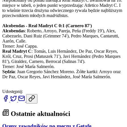
Niepokonany od ponad miesiąca Real Madryt C awansował na 10.
miejsce w tabeli, o jeden punkt wyprzedzając Atletico Madryt C. I
to właśnie trzecia drużyna odwiecznego rywala będzie najbliższym
przeciwnikiem młodych
madridistas
.
Alcobendas - Real Madryt C 0:1 (Carnero 87')
Alcobendas
: Roberto, Arroyo, Pareja, Peńa (Freddy 19'), Alex,
Cabezuelo, Dani Ruiz (Grimmer 74'), Pedro Marques, Cantarutti,
Aarón, Calle.
Trener: José Cappa.
Real Madryt C
: Tomás, Luis Hernández, De Paz, Oscar Reyes,
Król, Cruz, Prosi (Matuszek 71'), Javi Hernández (Pedro Marques
81'), Giraldez, Carnero, Berrocal (Salinas 74').
Trener: José María Salmerón.
Sędzia
: Juan Gregorio Sánchez Moreno. Żółte kartki: Arroyo oraz
De Paz, Oscar Reyes, Javi Hernández, José María Salmerón.
Udostępnij:
Ostatnie aktualności
Oceny zawodników po meczu z Getafe