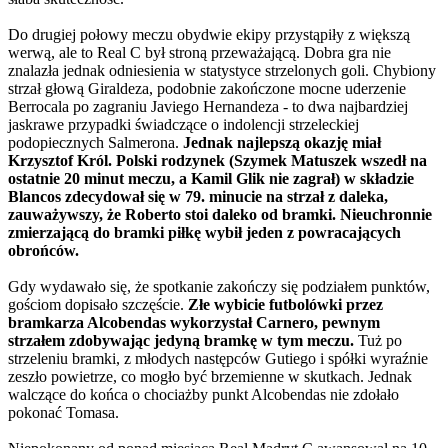
Do drugiej połowy meczu obydwie ekipy przystąpiły z większą
werwą, ale to Real C był stroną przeważającą. Dobra gra nie
znalazła jednak odniesienia w statystyce strzelonych goli. Chybiony
strzał głową Giraldeza, podobnie zakończone mocne uderzenie
Berrocala po zagraniu Javiego Hernandeza - to dwa najbardziej
jaskrawe przypadki świadczące o indolencji strzeleckiej
podopiecznych Salmerona.
Jednak najlepszą okazję miał
Krzysztof Król. Polski rodzynek (Szymek Matuszek wszedł na
ostatnie 20 minut meczu, a Kamil Glik nie zagrał) w składzie
Blancos zdecydował się w 79. minucie na strzał z daleka,
zauważywszy, że Roberto stoi daleko od bramki. Nieuchronnie
zmierzającą do bramki piłkę wybił jeden z powracających
obrońców.
Gdy wydawało się, że spotkanie zakończy się podziałem punktów,
gościom dopisało szczęście.
Złe wybicie futbolówki przez
bramkarza Alcobendas wykorzystał Carnero, pewnym
strzałem zdobywając jedyną bramkę w tym meczu.
Tuż po
strzeleniu bramki, z młodych następców Gutiego i spółki wyraźnie
zeszło powietrze, co mogło być brzemienne w skutkach. Jednak
walczące do końca o chociażby punkt Alcobendas nie zdołało
pokonać Tomasa.