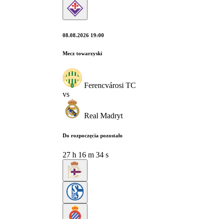
08.08.2026 19:00
Mecz towarzyski
Ferencvárosi TC
vs
Real Madryt
Do rozpoczęcia pozostało
27
h
16
m
33
s